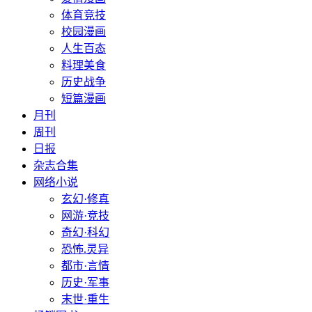
体育竞技
校园漫画
人生百态
料理美食
历史战争
短篇漫画
月刊
周刊
日报
杂志合集
网络小说
玄幻·修真
网游·竞技
奇幻·科幻
恐怖.灵异
都市·言情
历史·军事
末世·重生