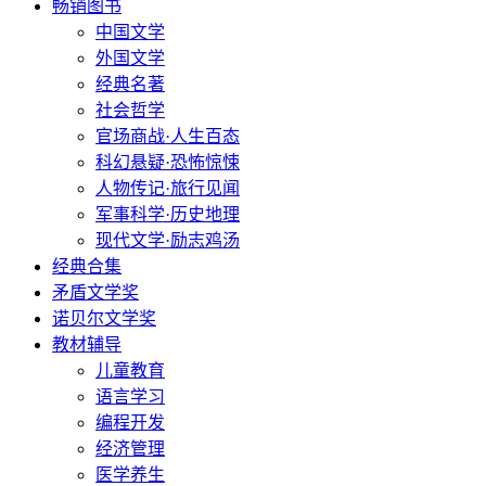
畅销图书
中国文学
外国文学
经典名著
社会哲学
官场商战·人生百态
科幻悬疑·恐怖惊悚
人物传记·旅行见闻
军事科学·历史地理
现代文学·励志鸡汤
经典合集
矛盾文学奖
诺贝尔文学奖
教材辅导
儿童教育
语言学习
编程开发
经济管理
医学养生