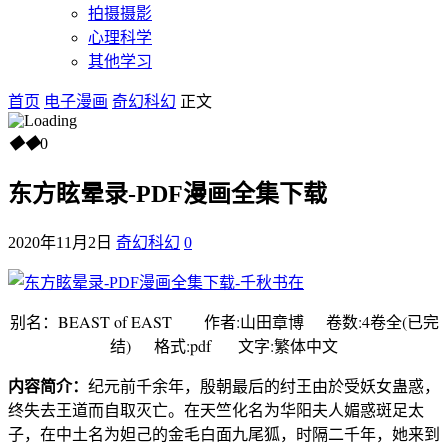
拍摄摄影
心理科学
其他学习
首页
电子漫画
奇幻科幻
正文
◆
◆
0
东方眩晕录-PDF漫画全集下载
2020年11月2日
奇幻科幻
0
别名：BEAST of EAST 作者:山田章博 卷数:4卷全(已完
结) 格式:pdf 文字:繁体中文
内容简介：
纪元前千余年，殷朝最后的纣王由於受妖女蛊惑，
终失去王道而自取灭亡。在天竺化名为华阳夫人媚惑斑足太
子，在中土名为妲己的金毛白面九尾狐，时隔二千年，她来到