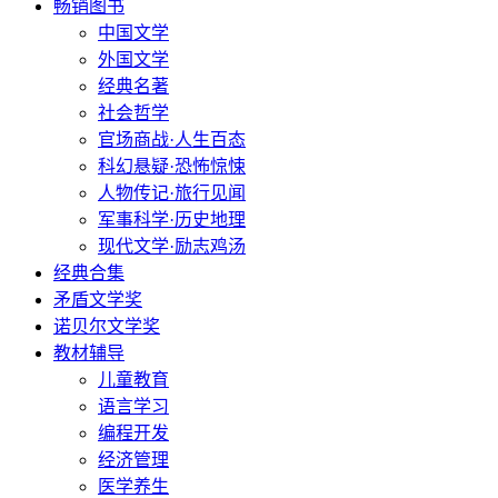
畅销图书
中国文学
外国文学
经典名著
社会哲学
官场商战·人生百态
科幻悬疑·恐怖惊悚
人物传记·旅行见闻
军事科学·历史地理
现代文学·励志鸡汤
经典合集
矛盾文学奖
诺贝尔文学奖
教材辅导
儿童教育
语言学习
编程开发
经济管理
医学养生