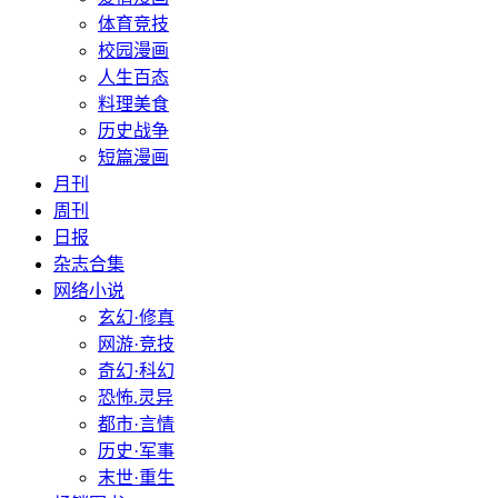
体育竞技
校园漫画
人生百态
料理美食
历史战争
短篇漫画
月刊
周刊
日报
杂志合集
网络小说
玄幻·修真
网游·竞技
奇幻·科幻
恐怖.灵异
都市·言情
历史·军事
末世·重生