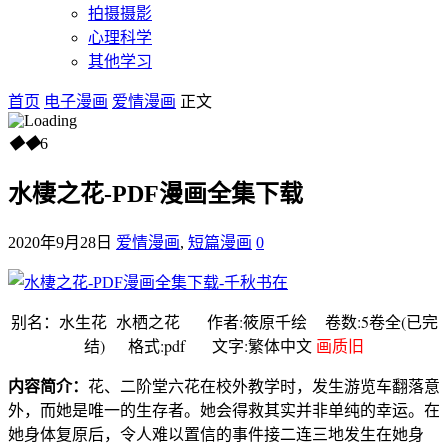
拍摄摄影
心理科学
其他学习
首页
电子漫画
爱情漫画
正文
◆
◆
6
水棲之花-PDF漫画全集下载
2020年9月28日
爱情漫画
,
短篇漫画
0
别名：水生花 水栖之花 作者:筱原千绘 卷数:5卷全(已完
结) 格式:pdf 文字:繁体中文
画质旧
内容简介：
花、二阶堂六花在校外教学时，发生游览车翻落意
外，而她是唯一的生存者。她会得救其实并非单纯的幸运。在
她身体复原后，令人难以置信的事件接二连三地发生在她身