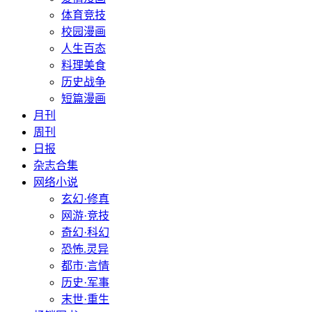
体育竞技
校园漫画
人生百态
料理美食
历史战争
短篇漫画
月刊
周刊
日报
杂志合集
网络小说
玄幻·修真
网游·竞技
奇幻·科幻
恐怖.灵异
都市·言情
历史·军事
末世·重生