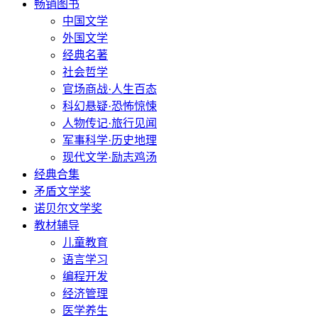
畅销图书
中国文学
外国文学
经典名著
社会哲学
官场商战·人生百态
科幻悬疑·恐怖惊悚
人物传记·旅行见闻
军事科学·历史地理
现代文学·励志鸡汤
经典合集
矛盾文学奖
诺贝尔文学奖
教材辅导
儿童教育
语言学习
编程开发
经济管理
医学养生