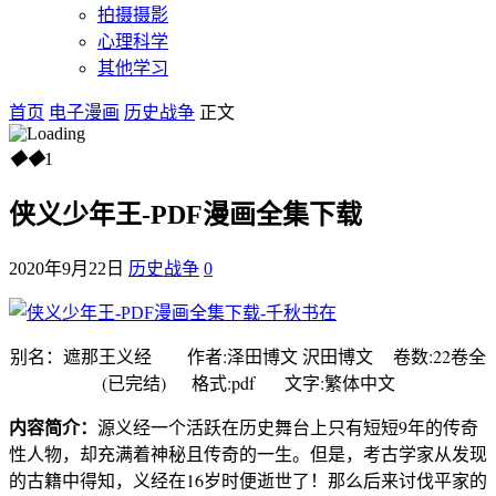
拍摄摄影
心理科学
其他学习
首页
电子漫画
历史战争
正文
◆
◆
1
侠义少年王-PDF漫画全集下载
2020年9月22日
历史战争
0
别名：遮那王义经 作者:泽田博文 沢田博文 卷数:22卷全
(已完结) 格式:pdf 文字:繁体中文
内容简介：
源义经一个活跃在历史舞台上只有短短9年的传奇
性人物，却充满着神秘且传奇的一生。但是，考古学家从发现
的古籍中得知，义经在16岁时便逝世了！那么后来讨伐平家的