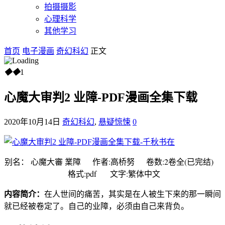
拍摄摄影
心理科学
其他学习
首页
电子漫画
奇幻科幻
正文
◆
◆
1
心魔大审判2 业障-PDF漫画全集下载
2020年10月14日
奇幻科幻
,
悬疑惊悚
0
别名： 心魔大審 業障 作者:高桥努 卷数:2卷全(已完结)
格式:pdf 文字:繁体中文
内容简介：
在人世间的痛苦，其实是在人被生下来的那一瞬间
就已经被卷定了。自己的业障，必须由自己来背负。