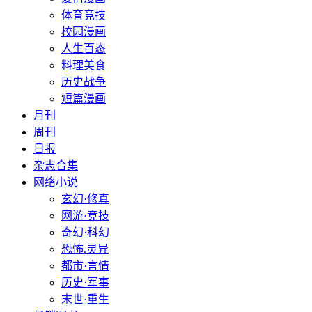
体育竞技
校园漫画
人生百态
料理美食
历史战争
短篇漫画
月刊
周刊
日报
杂志合集
网络小说
玄幻·修真
网游·竞技
奇幻·科幻
恐怖.灵异
都市·言情
历史·军事
末世·重生