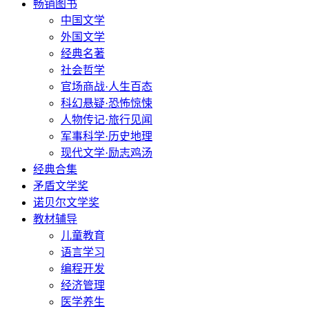
畅销图书
中国文学
外国文学
经典名著
社会哲学
官场商战·人生百态
科幻悬疑·恐怖惊悚
人物传记·旅行见闻
军事科学·历史地理
现代文学·励志鸡汤
经典合集
矛盾文学奖
诺贝尔文学奖
教材辅导
儿童教育
语言学习
编程开发
经济管理
医学养生