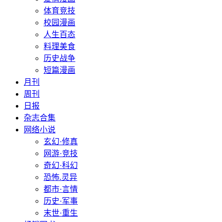
体育竞技
校园漫画
人生百态
料理美食
历史战争
短篇漫画
月刊
周刊
日报
杂志合集
网络小说
玄幻·修真
网游·竞技
奇幻·科幻
恐怖.灵异
都市·言情
历史·军事
末世·重生