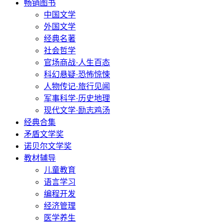
畅销图书
中国文学
外国文学
经典名著
社会哲学
官场商战·人生百态
科幻悬疑·恐怖惊悚
人物传记·旅行见闻
军事科学·历史地理
现代文学·励志鸡汤
经典合集
矛盾文学奖
诺贝尔文学奖
教材辅导
儿童教育
语言学习
编程开发
经济管理
医学养生