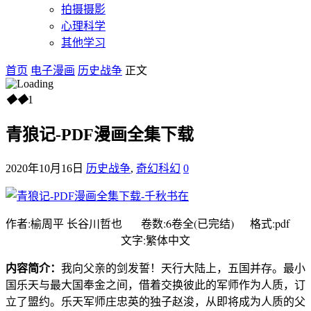
拍摄摄影
心理科学
其他学习
首页
电子漫画
历史战争
正文
◆
◆
1
青狼记-PDF漫画全集下载
2020年10月16日
历史战争
,
奇幻科幻
0
作者:榆周平 长谷川哲也 卷数:6卷全(已完结) 格式:pdf
文字:繁体中文
内容简介：
我向父亲的剑发誓！天行大陆上，五国并存。最小
国乐天与最大国奉金之间，借着交换彼此的军师作为人质，订
立了盟约。乐天军师庄忠英的独子赵浚，从即将成为人质的父