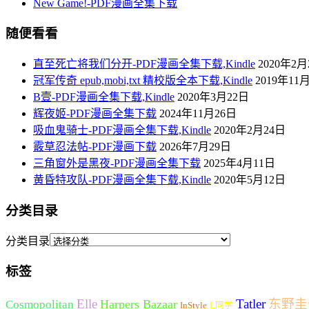
New Game!-PDF漫画全集下载
随便看看
直至死亡将我们分开-PDF漫画全集下载,Kindle
2020年2月
冠军传奇 epub,mobi,txt 精校版全本下载,Kindle
2019年11
B壹-PDF漫画全集下载,Kindle
2020年3月22日
辉夜姬-PDF漫画全集下载
2024年11月26日
吸血鬼骑士-PDF漫画全集下载,Kindle
2020年2月24日
霰草忍法帖-PDF漫画下载
2026年7月29日
三角窗外是黑夜-PDF漫画全集下载
2025年4月11日
黄昏特攻队-PDF漫画全集下载,Kindle
2020年5月12日
分类目录
分类目录
标签
Elle
Tatler
东野圭
Harpers Bazaar
Cosmopolitan
InStyle
L同学