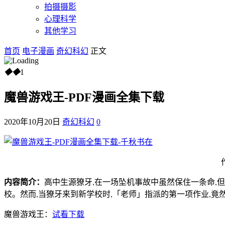
拍摄摄影
心理科学
其他学习
首页
电子漫画
奇幻科幻
正文
◆
◆
1
魔兽游戏王-PDF漫画全集下载
2020年10月20日
奇幻科幻
0
内容简介：
高中生源獠牙,在一场坠机事故中虽然保住一条命,
校。然而,当獠牙来到新学校时,「老师」指派的第一项作业,竟
魔兽游戏王：
试看下载