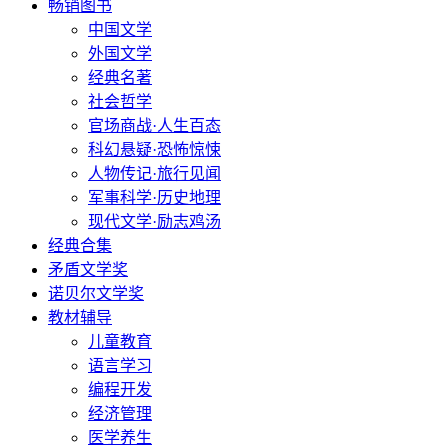
畅销图书
中国文学
外国文学
经典名著
社会哲学
官场商战·人生百态
科幻悬疑·恐怖惊悚
人物传记·旅行见闻
军事科学·历史地理
现代文学·励志鸡汤
经典合集
矛盾文学奖
诺贝尔文学奖
教材辅导
儿童教育
语言学习
编程开发
经济管理
医学养生