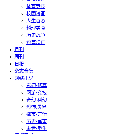
体育竞技
校园漫画
人生百态
料理美食
历史战争
短篇漫画
月刊
周刊
日报
杂志合集
网络小说
玄幻·修真
网游·竞技
奇幻·科幻
恐怖.灵异
都市·言情
历史·军事
末世·重生