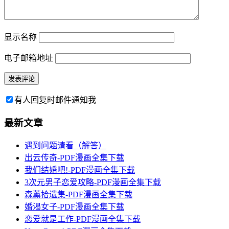
显示名称
电子邮箱地址
有人回复时邮件通知我
最新文章
遇到问题请看（解答）
出云传奇-PDF漫画全集下载
我们结婚吧!-PDF漫画全集下载
3次元男子恋爱攻略-PDF漫画全集下载
森薰拾遗集-PDF漫画全集下载
婚渴女子-PDF漫画全集下载
恋爱就是工作-PDF漫画全集下载