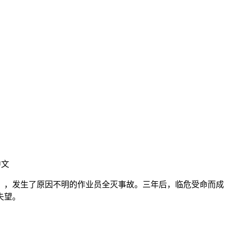
中文
斯」，发生了原因不明的作业员全灭事故。三年后，临危受命而成
失望。