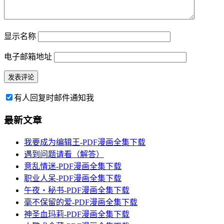
显示名称
电子邮箱地址
有人回复时邮件通知我
最新文章
我要成为编辑王-PDF漫画全集下载
遇到问题请看（解答）
意乱情迷-PDF漫画全集下载
职业人呆-PDF漫画全集下载
午夜‧秘书-PDF漫画全集下载
毫不保留的爱-PDF漫画全集下载
神圣血玛莉-PDF漫画全集下载