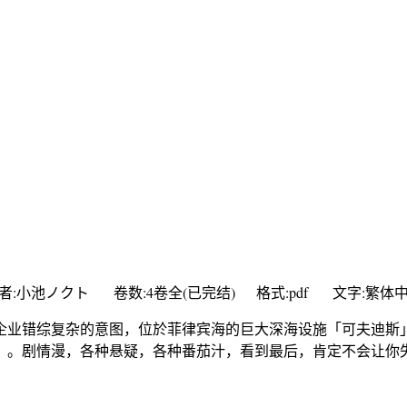
者:小池ノクト 卷数:4卷全(已完结) 格式:pdf 文字:繁体
日企业错综复杂的意图，位於菲律宾海的巨大深海设施「可夫迪
。。剧情漫，各种悬疑，各种番茄汁，看到最后，肯定不会让你