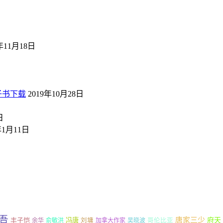
年11月18日
电子书下载
2019年10月28日
日
年1月11日
吾
唐家三少
府天
丰子恺
冯唐
余华
俞敏洪
刘墉
加拿大作家
吴晓波
哥伦比亚