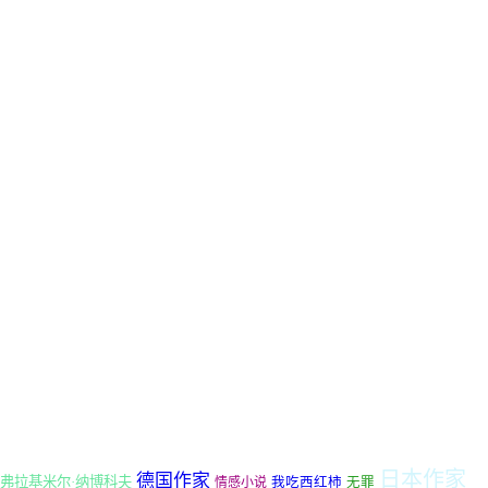
日本作家
德国作家
弗拉基米尔·纳博科夫
情感小说
我吃西红柿
无罪