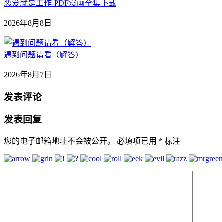
恋爱就是工作-PDF漫画全集下载
2026年8月8日
遇到问题请看（解答）
2026年8月7日
发表评论
发表回复
您的电子邮箱地址不会被公开。
必填项已用
*
标注