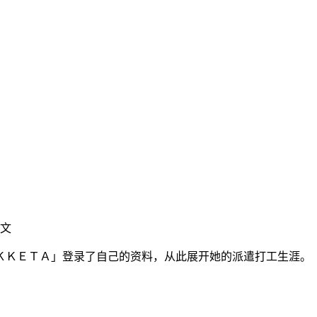
中文
ＫＫＥＴＡ」登录了自己的资料，从此展开她的派遣打工生涯。