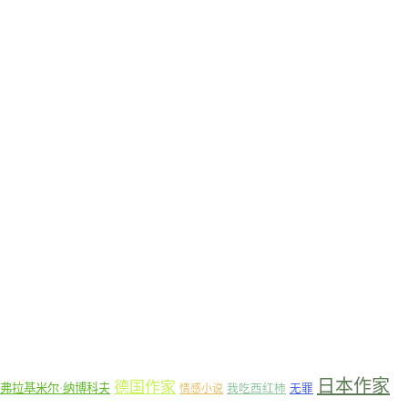
日本作家
德国作家
弗拉基米尔·纳博科夫
情感小说
我吃西红柿
无罪