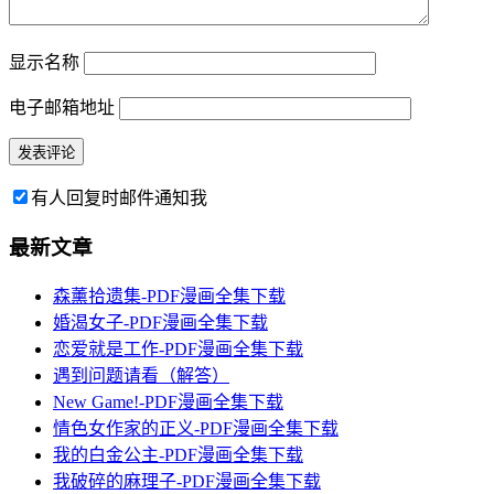
显示名称
电子邮箱地址
有人回复时邮件通知我
最新文章
森薰拾遗集-PDF漫画全集下载
婚渴女子-PDF漫画全集下载
恋爱就是工作-PDF漫画全集下载
遇到问题请看（解答）
New Game!-PDF漫画全集下载
情色女作家的正义-PDF漫画全集下载
我的白金公主-PDF漫画全集下载
我破碎的麻理子-PDF漫画全集下载