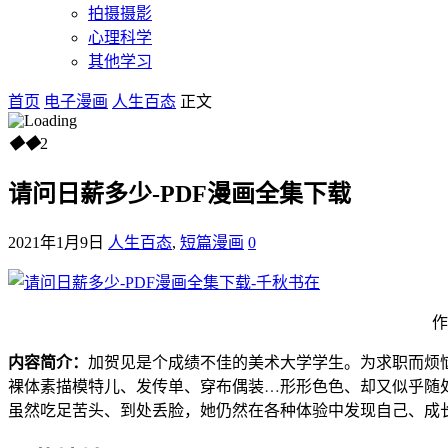
拍摄摄影
心理科学
其他学习
首页
电子漫画
人生百态
正文
◆
◆
2
请问日薪多少-PDF漫画全集下载
2021年1月9日
人生百态
,
短篇漫画
0
作
内容简介：
加贺见是个成绩不佳的美术大学学生。为求职而烦
裸体素描模特儿、发传单、穿布偶装…形形色色、却又似乎随
虽然吃足苦头、到处丢脸，她仍然在各种体验中发现自己、成