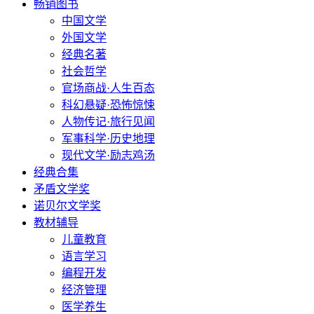
畅销图书
中国文学
外国文学
经典名著
社会哲学
官场商战·人生百态
科幻悬疑·恐怖惊悚
人物传记·旅行见闻
军事科学·历史地理
现代文学·励志鸡汤
经典合集
矛盾文学奖
诺贝尔文学奖
教材辅导
儿童教育
语言学习
编程开发
经济管理
医学养生