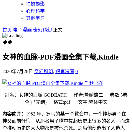
拍摄摄影
心理科学
其他学习
首页
电子漫画
奇幻科幻
正文
◆
◆
1
女神的血脉-PDF漫画全集下载,Kindle
2020年7月26日
奇幻科幻
,
短篇漫画
0
别名：女神的血脈 GODEATH 作者:盐崎雄二 卷数:3卷
全(已完结) 格式:pdf 文字:繁体中文
内容简介：
1982 年，罗马的某一个教会中，一个神秘男子在
神父面前忏悔，从那名男子嘴中提起历史上很多的名人，而这
些推动历史的大人物都是被他杀死。之后他创造出了人造人