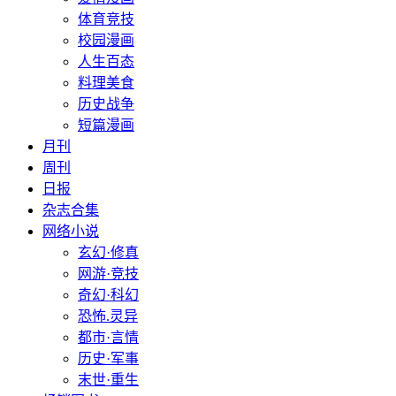
体育竞技
校园漫画
人生百态
料理美食
历史战争
短篇漫画
月刊
周刊
日报
杂志合集
网络小说
玄幻·修真
网游·竞技
奇幻·科幻
恐怖.灵异
都市·言情
历史·军事
末世·重生