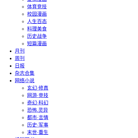
体育竞技
校园漫画
人生百态
料理美食
历史战争
短篇漫画
月刊
周刊
日报
杂志合集
网络小说
玄幻·修真
网游·竞技
奇幻·科幻
恐怖.灵异
都市·言情
历史·军事
末世·重生