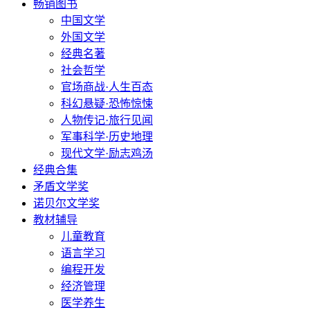
畅销图书
中国文学
外国文学
经典名著
社会哲学
官场商战·人生百态
科幻悬疑·恐怖惊悚
人物传记·旅行见闻
军事科学·历史地理
现代文学·励志鸡汤
经典合集
矛盾文学奖
诺贝尔文学奖
教材辅导
儿童教育
语言学习
编程开发
经济管理
医学养生