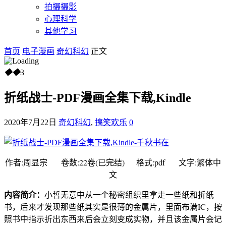
拍摄摄影
心理科学
其他学习
首页
电子漫画
奇幻科幻
正文
◆
◆
3
折纸战士-PDF漫画全集下载,Kindle
2020年7月22日
奇幻科幻
,
搞笑欢乐
0
作者:周显宗 卷数:22卷(已完结) 格式:pdf 文字:繁体中
文
内容简介：
小哲无意中从一个秘密组织里拿走一些纸和折纸
书，后来才发现那些纸其实是很薄的金属片，里面布满IC，按
照书中指示折出东西来后会立刻变成实物，并且该金属片会记