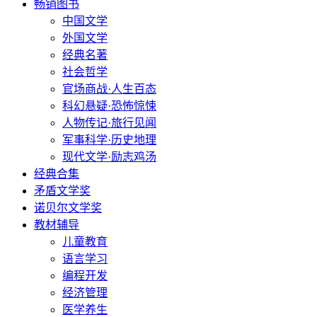
畅销图书
中国文学
外国文学
经典名著
社会哲学
官场商战·人生百态
科幻悬疑·恐怖惊悚
人物传记·旅行见闻
军事科学·历史地理
现代文学·励志鸡汤
经典合集
矛盾文学奖
诺贝尔文学奖
教材辅导
儿童教育
语言学习
编程开发
经济管理
医学养生