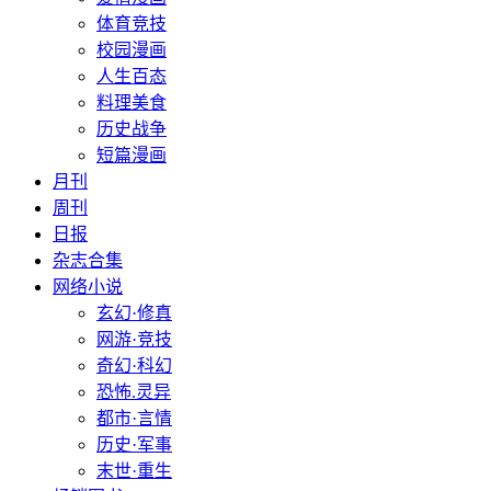
体育竞技
校园漫画
人生百态
料理美食
历史战争
短篇漫画
月刊
周刊
日报
杂志合集
网络小说
玄幻·修真
网游·竞技
奇幻·科幻
恐怖.灵异
都市·言情
历史·军事
末世·重生