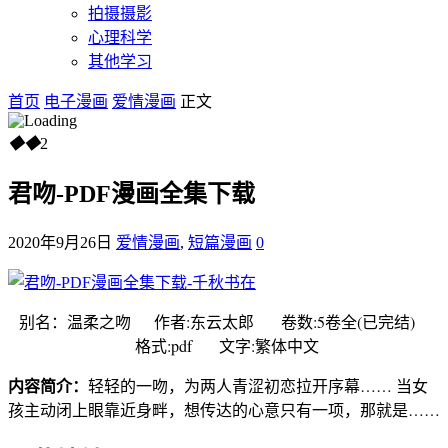
拍摄摄影
心理科学
其他学习
首页
电子漫画
爱情漫画
正文
◆
◆
2
君吻-PDF漫画全集下载
2020年9月26日
爱情漫画
,
短篇漫画
0
别名：温柔之吻 作者:东云太郎 卷数:5卷全(已完结)
格式:pdf 文字:繁体中文
内容简介：
轻轻的一吻，为两人青涩初恋拉开序幕…… 当女
孩主动闭上眼靠近身畔，想传达的心意只有一项，那就是……