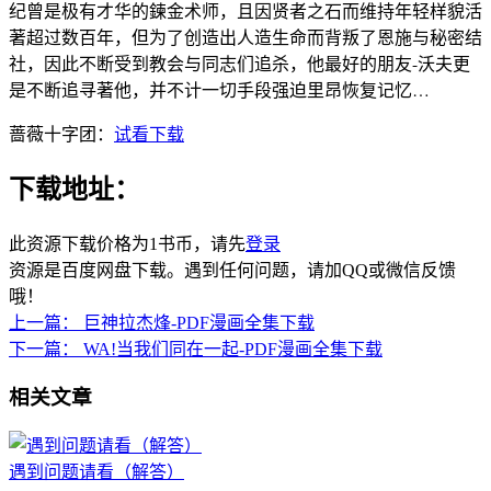
纪曾是极有才华的鍊金术师，且因贤者之石而维持年轻样貌活
著超过数百年，但为了创造出人造生命而背叛了恩施与秘密结
社，因此不断受到教会与同志们追杀，他最好的朋友-沃夫更
是不断追寻著他，并不计一切手段强迫里昂恢复记忆…
蔷薇十字团：
试看下载
下载地址：
此资源下载价格为
1
书币，请先
登录
资源是百度网盘下载。遇到任何问题，请加QQ或微信反馈
哦！
上一篇：
巨神拉杰烽-PDF漫画全集下载
下一篇：
WA!当我们同在一起-PDF漫画全集下载
相关文章
遇到问题请看（解答）