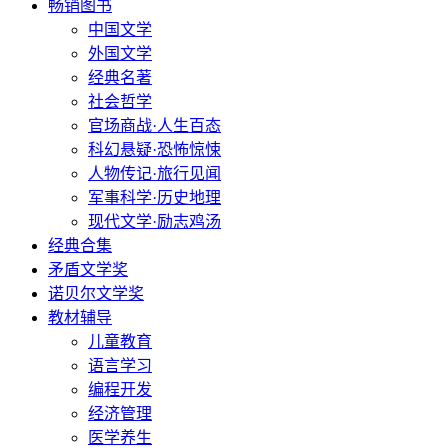
畅销图书
中国文学
外国文学
经典名著
社会哲学
官场商战·人生百态
科幻悬疑·恐怖惊悚
人物传记·旅行见闻
军事科学·历史地理
现代文学·励志鸡汤
经典合集
矛盾文学奖
诺贝尔文学奖
教材辅导
儿童教育
语言学习
编程开发
经济管理
医学养生