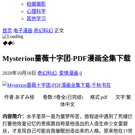
拍摄摄影
心理科学
其他学习
首页
电子漫画
奇幻科幻
正文
◆
◆
0
Mysterion蔷薇十字团-PDF漫画全集下载
2020年10月18日
奇幻科幻
,
爱情漫画
0
作者:あずみ椋 卷数:5卷全(已完结) 格式:pdf 文字:繁
体中文
内容简介：
水手里昂一直为噩梦所苦，旅程途中遇到了死缠烂
打要他恢复记忆的贵族跟自称是他造出的人造生命少女雷碧
丝，才发现自己可能自我催眠创造出来的人格。原来他在15世