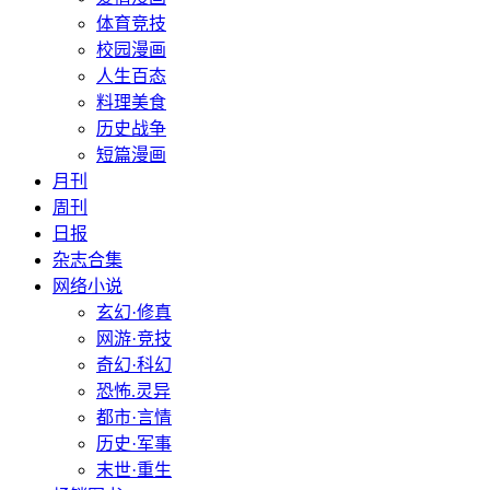
体育竞技
校园漫画
人生百态
料理美食
历史战争
短篇漫画
月刊
周刊
日报
杂志合集
网络小说
玄幻·修真
网游·竞技
奇幻·科幻
恐怖.灵异
都市·言情
历史·军事
末世·重生