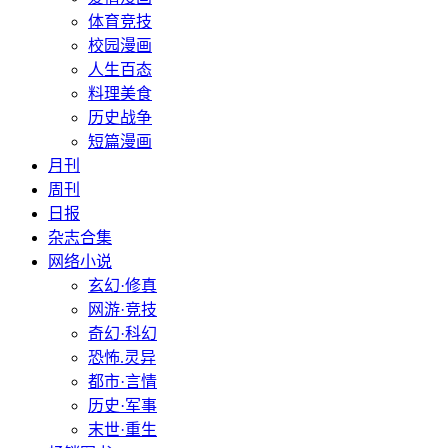
体育竞技
校园漫画
人生百态
料理美食
历史战争
短篇漫画
月刊
周刊
日报
杂志合集
网络小说
玄幻·修真
网游·竞技
奇幻·科幻
恐怖.灵异
都市·言情
历史·军事
末世·重生