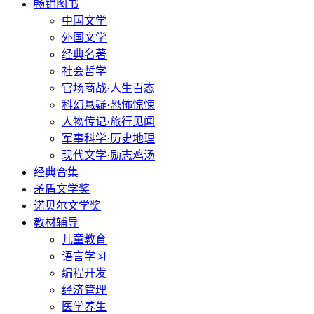
畅销图书
中国文学
外国文学
经典名著
社会哲学
官场商战·人生百态
科幻悬疑·恐怖惊悚
人物传记·旅行见闻
军事科学·历史地理
现代文学·励志鸡汤
经典合集
矛盾文学奖
诺贝尔文学奖
教材辅导
儿童教育
语言学习
编程开发
经济管理
医学养生