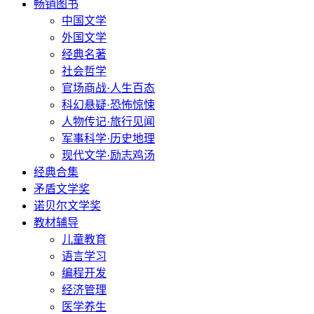
畅销图书
中国文学
外国文学
经典名著
社会哲学
官场商战·人生百态
科幻悬疑·恐怖惊悚
人物传记·旅行见闻
军事科学·历史地理
现代文学·励志鸡汤
经典合集
矛盾文学奖
诺贝尔文学奖
教材辅导
儿童教育
语言学习
编程开发
经济管理
医学养生