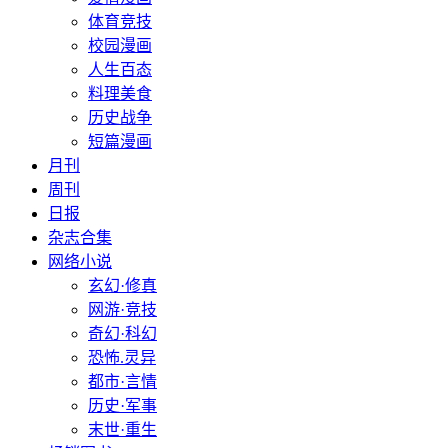
体育竞技
校园漫画
人生百态
料理美食
历史战争
短篇漫画
月刊
周刊
日报
杂志合集
网络小说
玄幻·修真
网游·竞技
奇幻·科幻
恐怖.灵异
都市·言情
历史·军事
末世·重生