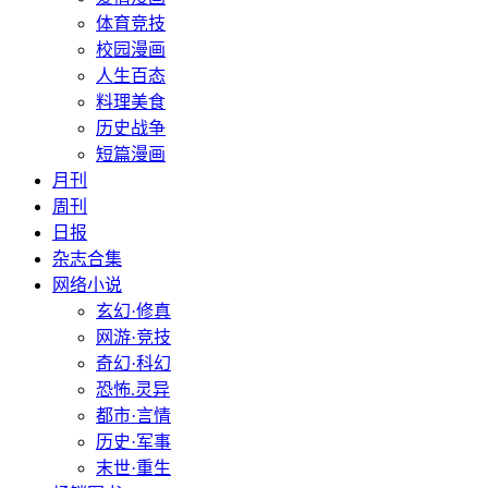
体育竞技
校园漫画
人生百态
料理美食
历史战争
短篇漫画
月刊
周刊
日报
杂志合集
网络小说
玄幻·修真
网游·竞技
奇幻·科幻
恐怖.灵异
都市·言情
历史·军事
末世·重生