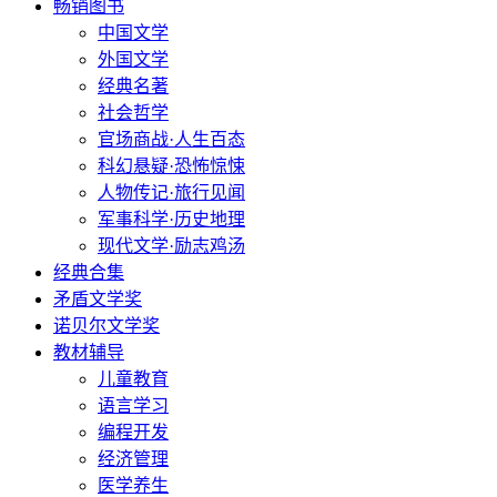
畅销图书
中国文学
外国文学
经典名著
社会哲学
官场商战·人生百态
科幻悬疑·恐怖惊悚
人物传记·旅行见闻
军事科学·历史地理
现代文学·励志鸡汤
经典合集
矛盾文学奖
诺贝尔文学奖
教材辅导
儿童教育
语言学习
编程开发
经济管理
医学养生