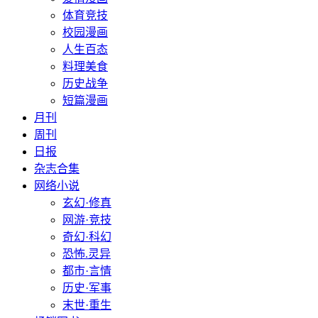
体育竞技
校园漫画
人生百态
料理美食
历史战争
短篇漫画
月刊
周刊
日报
杂志合集
网络小说
玄幻·修真
网游·竞技
奇幻·科幻
恐怖.灵异
都市·言情
历史·军事
末世·重生