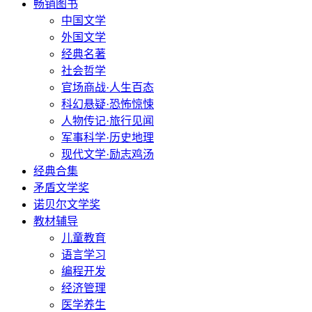
畅销图书
中国文学
外国文学
经典名著
社会哲学
官场商战·人生百态
科幻悬疑·恐怖惊悚
人物传记·旅行见闻
军事科学·历史地理
现代文学·励志鸡汤
经典合集
矛盾文学奖
诺贝尔文学奖
教材辅导
儿童教育
语言学习
编程开发
经济管理
医学养生