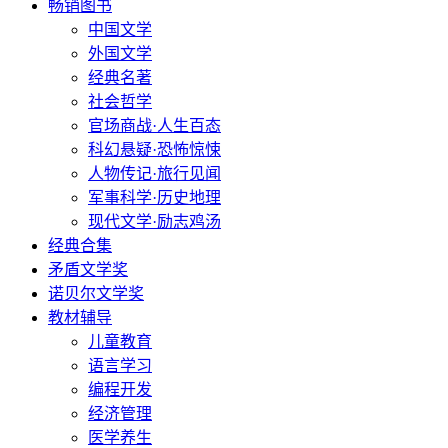
畅销图书
中国文学
外国文学
经典名著
社会哲学
官场商战·人生百态
科幻悬疑·恐怖惊悚
人物传记·旅行见闻
军事科学·历史地理
现代文学·励志鸡汤
经典合集
矛盾文学奖
诺贝尔文学奖
教材辅导
儿童教育
语言学习
编程开发
经济管理
医学养生