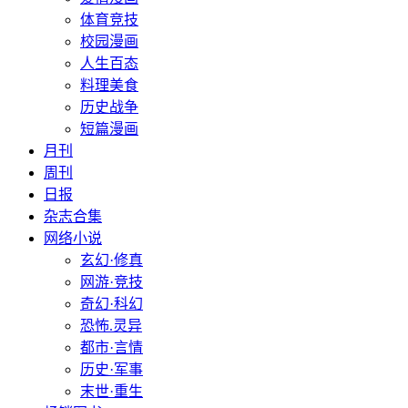
体育竞技
校园漫画
人生百态
料理美食
历史战争
短篇漫画
月刊
周刊
日报
杂志合集
网络小说
玄幻·修真
网游·竞技
奇幻·科幻
恐怖.灵异
都市·言情
历史·军事
末世·重生