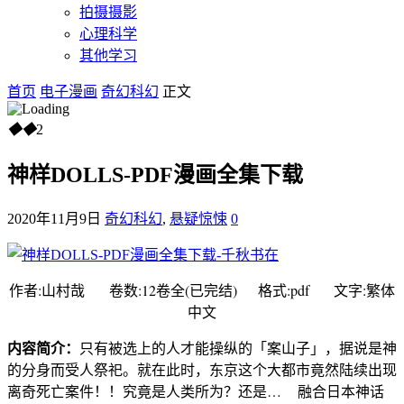
拍摄摄影
心理科学
其他学习
首页
电子漫画
奇幻科幻
正文
◆
◆
2
神样DOLLS-PDF漫画全集下载
2020年11月9日
奇幻科幻
,
悬疑惊悚
0
作者:山村哉 卷数:12卷全(已完结) 格式:pdf 文字:繁体
中文
内容简介：
只有被选上的人才能操纵的「案山子」，据说是神
的分身而受人祭祀。就在此时，东京这个大都市竟然陆续出现
离奇死亡案件！！究竟是人类所为？还是…
融合日本神话