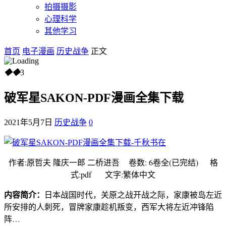
拍摄摄影
心理科学
其他学习
首页
电子漫画
历史战争
正文
◆
◆
3
破军星SAKON-PDF漫画全集下载
2021年5月7日
历史战争
0
作者:原哲夫 隆庆一郎 二桥进吾 卷数: 6卷全(已完结) 格
式:pdf 文字:繁体中文
内容简介：
日本战国时代，关原之战开战之际，家康被岛左近
所安排的人刺死，冒牌家康趁机叛变，西军大将左近冲锋陷
阵…