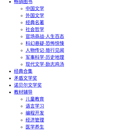
畅销图书
中国文学
外国文学
经典名著
社会哲学
官场商战·人生百态
科幻悬疑·恐怖惊悚
人物传记·旅行见闻
军事科学·历史地理
现代文学·励志鸡汤
经典合集
矛盾文学奖
诺贝尔文学奖
教材辅导
儿童教育
语言学习
编程开发
经济管理
医学养生