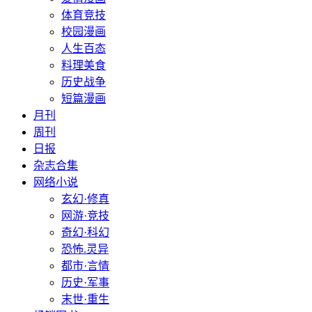
体育竞技
校园漫画
人生百态
料理美食
历史战争
短篇漫画
月刊
周刊
日报
杂志合集
网络小说
玄幻·修真
网游·竞技
奇幻·科幻
恐怖.灵异
都市·言情
历史·军事
末世·重生