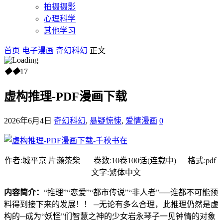
拍摄摄影
心理科学
其他学习
首页
电子漫画
奇幻科幻
正文
◆
◆
17
虚构推理-PDF漫画下载
2026年6月4日
奇幻科幻
,
悬疑惊悚
,
爱情漫画
0
作者:城平京 片濑茶柴 卷数:10卷100话(连载中) 格式:pdf
文字:繁体中文
内容简介：
“推理”“恋爱”“都市传说”“非人者”──谁都不可能预
料得到接下来的发展！！ ─无论有多么合理，此推理仍然是虚
构的─成为“妖怪”们智慧之神的少女岩永琴子一见钟情的对象