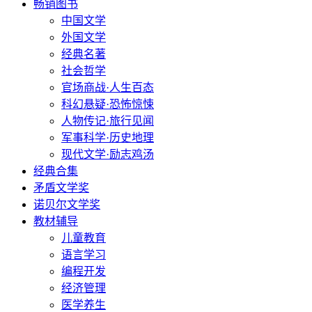
畅销图书
中国文学
外国文学
经典名著
社会哲学
官场商战·人生百态
科幻悬疑·恐怖惊悚
人物传记·旅行见闻
军事科学·历史地理
现代文学·励志鸡汤
经典合集
矛盾文学奖
诺贝尔文学奖
教材辅导
儿童教育
语言学习
编程开发
经济管理
医学养生