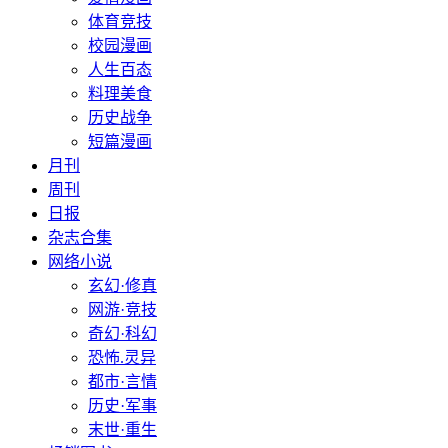
体育竞技
校园漫画
人生百态
料理美食
历史战争
短篇漫画
月刊
周刊
日报
杂志合集
网络小说
玄幻·修真
网游·竞技
奇幻·科幻
恐怖.灵异
都市·言情
历史·军事
末世·重生