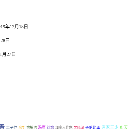
019年12月18日
月28日
11月27日
吾
唐家三少
府天
丰子恺
冯唐
余华
俞敏洪
刘墉
加拿大作家
吴晓波
哥伦比亚