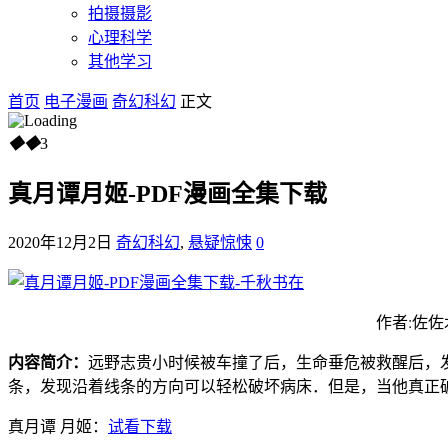
拍摄摄影
心理科学
其他学习
首页
电子漫画
奇幻科幻
正文
◆
◆
3
真月谭月姬-PDF漫画全集下载
2020年12月2日
奇幻科幻
,
悬疑惊悚
0
作者:佐佐
内容简介：
远野志贵小时候被车撞了后，生命垂危被救醒后，
条，发现沿着线条的方向可以轻松破坏病床．但是，当他真正
真月谭 月姬：
试看下载