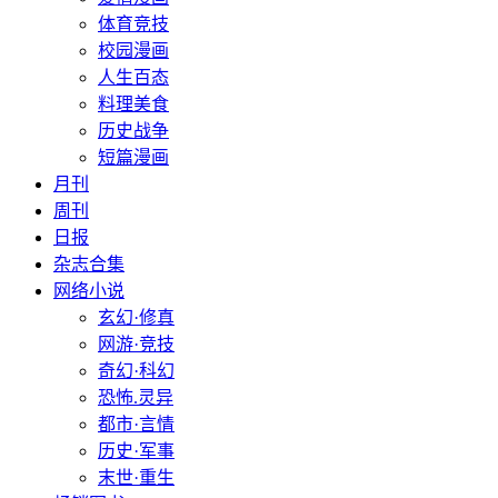
体育竞技
校园漫画
人生百态
料理美食
历史战争
短篇漫画
月刊
周刊
日报
杂志合集
网络小说
玄幻·修真
网游·竞技
奇幻·科幻
恐怖.灵异
都市·言情
历史·军事
末世·重生