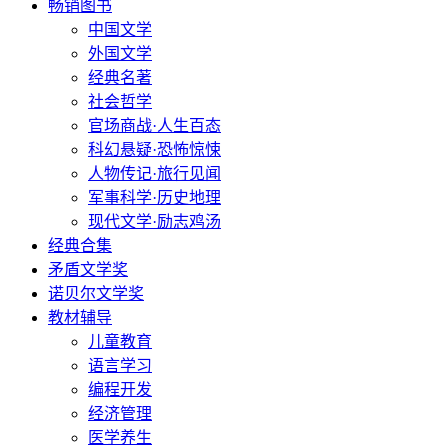
畅销图书
中国文学
外国文学
经典名著
社会哲学
官场商战·人生百态
科幻悬疑·恐怖惊悚
人物传记·旅行见闻
军事科学·历史地理
现代文学·励志鸡汤
经典合集
矛盾文学奖
诺贝尔文学奖
教材辅导
儿童教育
语言学习
编程开发
经济管理
医学养生