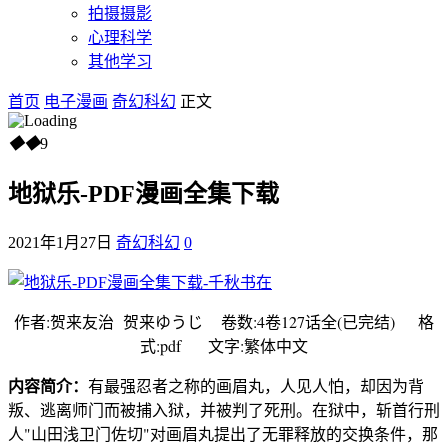
拍摄摄影
心理科学
其他学习
首页
电子漫画
奇幻科幻
正文
◆
◆
9
地狱乐-PDF漫画全集下载
2021年1月27日
奇幻科幻
0
作者:贺来友治 贺来ゆうじ 卷数:4卷127话全(已完结) 格
式:pdf 文字:繁体中文
内容简介：
有最强忍者之称的画眉丸，人见人怕，却因为背
叛、逃离师门而被捕入狱，并被判了死刑。在狱中，斩首行刑
人"山田浅卫门佐切"对画眉丸提出了无罪释放的交换条件，那