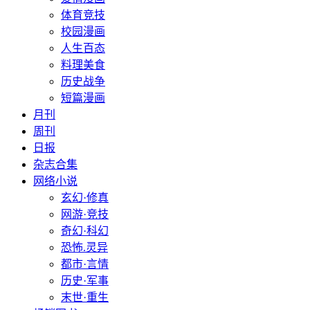
体育竞技
校园漫画
人生百态
料理美食
历史战争
短篇漫画
月刊
周刊
日报
杂志合集
网络小说
玄幻·修真
网游·竞技
奇幻·科幻
恐怖.灵异
都市·言情
历史·军事
末世·重生