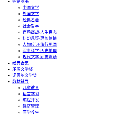
畅销图书
中国文学
外国文学
经典名著
社会哲学
官场商战·人生百态
科幻悬疑·恐怖惊悚
人物传记·旅行见闻
军事科学·历史地理
现代文学·励志鸡汤
经典合集
矛盾文学奖
诺贝尔文学奖
教材辅导
儿童教育
语言学习
编程开发
经济管理
医学养生