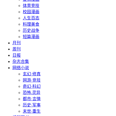
体育竞技
校园漫画
人生百态
料理美食
历史战争
短篇漫画
月刊
周刊
日报
杂志合集
网络小说
玄幻·修真
网游·竞技
奇幻·科幻
恐怖.灵异
都市·言情
历史·军事
末世·重生