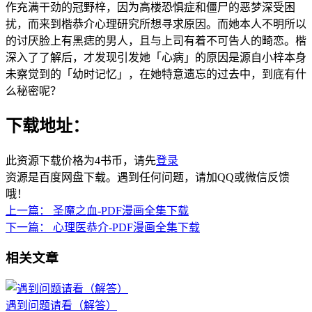
作充满干劲的冠野梓，因为高楼恐惧症和僵尸的恶梦深受困
扰，而来到楷恭介心理研究所想寻求原因。而她本人不明所以
的讨厌脸上有黑痣的男人，且与上司有着不可告人的畸恋。楷
深入了了解后，才发现引发她「心病」的原因是源自小梓本身
未察觉到的「幼时记忆」，在她特意遗忘的过去中，到底有什
么秘密呢？
下载地址：
此资源下载价格为
4
书币，请先
登录
资源是百度网盘下载。遇到任何问题，请加QQ或微信反馈
哦！
上一篇：
圣魔之血-PDF漫画全集下载
下一篇：
心理医恭介-PDF漫画全集下载
相关文章
遇到问题请看（解答）