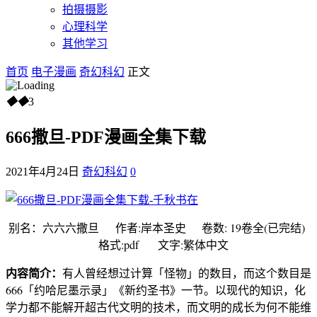
拍摄摄影
心理科学
其他学习
首页
电子漫画
奇幻科幻
正文
◆
◆
3
666撒旦-PDF漫画全集下载
2021年4月24日
奇幻科幻
0
别名：六六六撒旦 作者:岸本圣史 卷数: 19卷全(已完结)
格式:pdf 文字:繁体中文
内容简介：
有人曾经想过计算「怪物」的数目，而这个数目是
666「约哈尼墨示录」《新约圣书》一节。以现代的知识，化
学力都不能解开超古代文明的技术，而文明的成长为何不能维