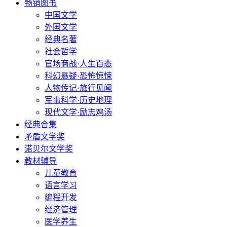
畅销图书
中国文学
外国文学
经典名著
社会哲学
官场商战·人生百态
科幻悬疑·恐怖惊悚
人物传记·旅行见闻
军事科学·历史地理
现代文学·励志鸡汤
经典合集
矛盾文学奖
诺贝尔文学奖
教材辅导
儿童教育
语言学习
编程开发
经济管理
医学养生