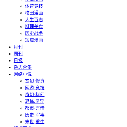
体育竞技
校园漫画
人生百态
料理美食
历史战争
短篇漫画
月刊
周刊
日报
杂志合集
网络小说
玄幻·修真
网游·竞技
奇幻·科幻
恐怖.灵异
都市·言情
历史·军事
末世·重生