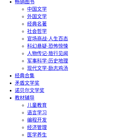
畅销图书
中国文学
外国文学
经典名著
社会哲学
官场商战·人生百态
科幻悬疑·恐怖惊悚
人物传记·旅行见闻
军事科学·历史地理
现代文学·励志鸡汤
经典合集
矛盾文学奖
诺贝尔文学奖
教材辅导
儿童教育
语言学习
编程开发
经济管理
医学养生