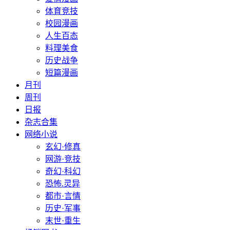
体育竞技
校园漫画
人生百态
料理美食
历史战争
短篇漫画
月刊
周刊
日报
杂志合集
网络小说
玄幻·修真
网游·竞技
奇幻·科幻
恐怖.灵异
都市·言情
历史·军事
末世·重生