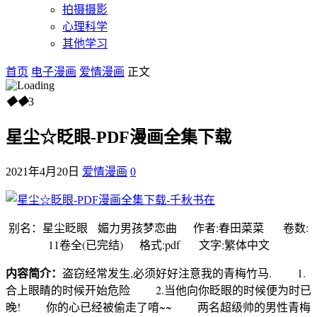
拍摄摄影
心理科学
其他学习
首页
电子漫画
爱情漫画
正文
◆
◆
3
星尘☆眨眼-PDF漫画全集下载
2021年4月20日
爱情漫画
0
别名：星尘眨眼 媚力男孩梦恋曲 作者:春田菜菜 卷数:
11卷全(已完结) 格式:pdf 文字:繁体中文
内容简介：
盗窃经常发生,必须好好注意我的青梅竹马. 1.
合上眼睛的时候开始危险 2.当他向你眨眼的时候便为时已
晚! 你的心已经被偷走了唷~~ 两名超级帅的男性青梅