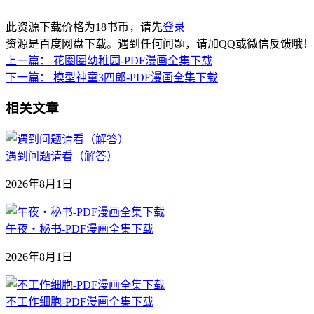
此资源下载价格为
18
书币，请先
登录
资源是百度网盘下载。遇到任何问题，请加QQ或微信反馈哦！
上一篇：
花圈圈幼稚园-PDF漫画全集下载
下一篇：
模型神童3四郎-PDF漫画全集下载
相关文章
遇到问题请看（解答）
2026年8月1日
午夜‧秘书-PDF漫画全集下载
2026年8月1日
不工作细胞-PDF漫画全集下载