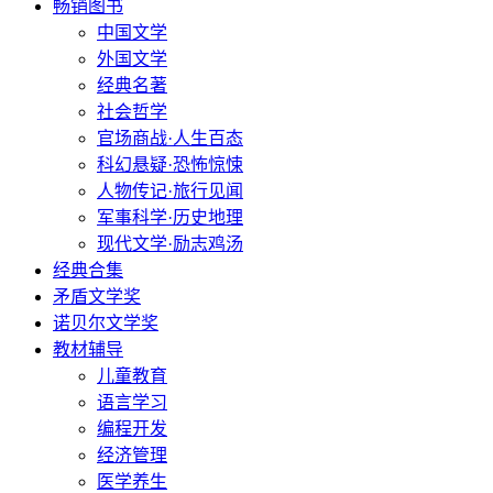
畅销图书
中国文学
外国文学
经典名著
社会哲学
官场商战·人生百态
科幻悬疑·恐怖惊悚
人物传记·旅行见闻
军事科学·历史地理
现代文学·励志鸡汤
经典合集
矛盾文学奖
诺贝尔文学奖
教材辅导
儿童教育
语言学习
编程开发
经济管理
医学养生