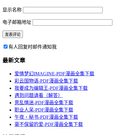
显示名称
电子邮箱地址
有人回复时邮件通知我
最新文章
爱情梦幻IMAGINE-PDF漫画全集下载
彩云国物语-PDF漫画全集下载
我要成为编辑王-PDF漫画全集下载
遇到问题请看（解答）
意乱情迷-PDF漫画全集下载
职业人呆-PDF漫画全集下载
午夜‧秘书-PDF漫画全集下载
毫不保留的爱-PDF漫画全集下载