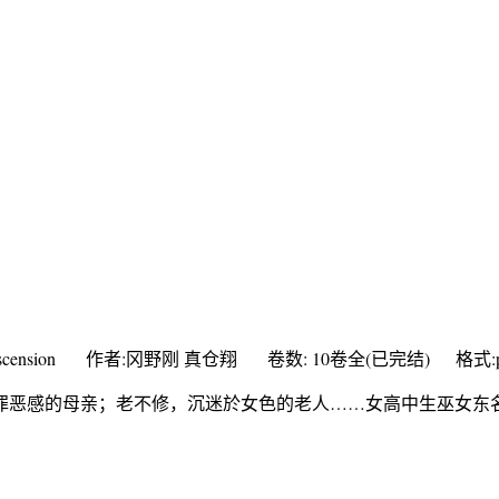
ension 作者:冈野刚 真仓翔 卷数: 10卷全(已完结) 格式
罪恶感的母亲；老不修，沉迷於女色的老人……女高中生巫女东