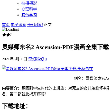
拍摄摄影
心理科学
其他学习
首页
电子漫画
奇幻科幻
正文
◆
◆
7
灵媒师东名2 Ascension-PDF漫画全集下载
2021年3月30日
奇幻科幻
0
别名：靈媒師東名Asc
内容简介：
想回到学生时代的上班族；对死去的女儿始终怀有
名」第二部就此揭开序幕！
下载地址：