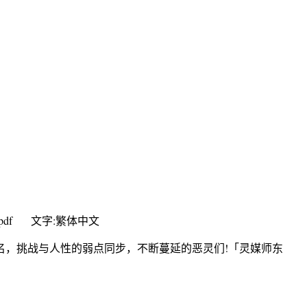
:pdf 文字:繁体中文
名，挑战与人性的弱点同步，不断蔓延的恶灵们!「灵媒师东