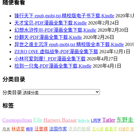
随便看看
锋行天下 epub,mobi,txt,精校版电子书下载,Kindle
2020年
天才宝贝-PDF漫画全集下载,Kindle
2020年2月24日
幻想水浒传Ⅲ-PDF漫画全集下载,Kindle
2020年2月20日
炒翻天-PDF漫画全集下载,Kindle
2020年2月26日
异世之谁主沉浮 epub,mobi,txt 精校版全本下载,Kindle
20
ZERO ONE 虚拟战争-PDF漫画全集下载
2024年12月1日
小林可爱到爆！PDF漫画全集下载
2020年4月27日
捡到一只鬼-PDF漫画全集下载,Kindle
2020年4月1日
分类目录
分类目录
标签
Elle
Tatler
东野圭
Harpers Bazaar
Cosmopolitan
InStyle
L同学
法国作家
林语堂
汪曾祺
流浪的蛤蟆
疯丢子
王小波
月关
桐华
约瑟芬·