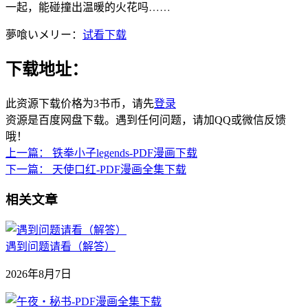
一起，能碰撞出温暖的火花吗……
夢喰いメリー：
试看下载
下载地址：
此资源下载价格为
3
书币，请先
登录
资源是百度网盘下载。遇到任何问题，请加QQ或微信反馈
哦！
上一篇：
铁拳小子legends-PDF漫画下载
下一篇：
天使口红-PDF漫画全集下载
相关文章
遇到问题请看（解答）
2026年8月7日