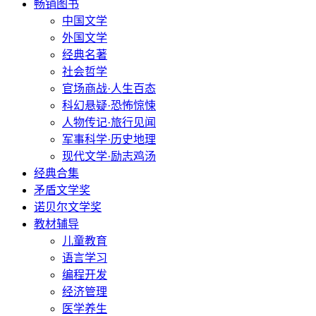
畅销图书
中国文学
外国文学
经典名著
社会哲学
官场商战·人生百态
科幻悬疑·恐怖惊悚
人物传记·旅行见闻
军事科学·历史地理
现代文学·励志鸡汤
经典合集
矛盾文学奖
诺贝尔文学奖
教材辅导
儿童教育
语言学习
编程开发
经济管理
医学养生