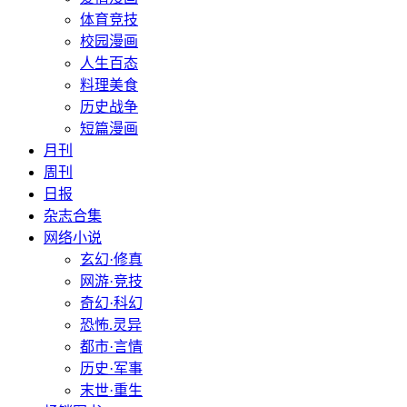
体育竞技
校园漫画
人生百态
料理美食
历史战争
短篇漫画
月刊
周刊
日报
杂志合集
网络小说
玄幻·修真
网游·竞技
奇幻·科幻
恐怖.灵异
都市·言情
历史·军事
末世·重生