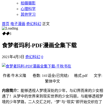
拍摄摄影
心理科学
其他学习
首页
电子漫画
奇幻科幻
正文
◆
◆
3
食梦者玛利-PDF漫画全集下载
2021年4月3日
奇幻科幻
0
作者:牛木义隆 卷数: 141话全(已完结) 格式:pdf 文字:
繁体中文
内容简介：
能够透视人梦境深处的少年，与幻界而来的少女相
遇了！从梦中的世界来到现实世界的少女玛丽，与能够透视梦
境的少年梦路，二人交汇之时，“梦”与“现实”即开始交织在了