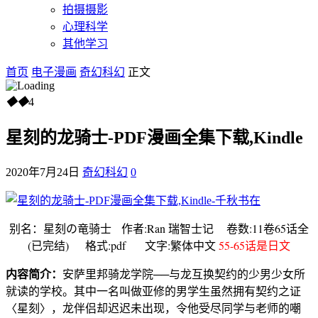
拍摄摄影
心理科学
其他学习
首页
电子漫画
奇幻科幻
正文
◆
◆
4
星刻的龙骑士-PDF漫画全集下载,Kindle
2020年7月24日
奇幻科幻
0
别名：星刻の竜骑士 作者:Ran 瑞智士记 卷数:11卷65话全
(已完结) 格式:pdf 文字:繁体中文
55-65话是日文
内容简介：
安萨里邦骑龙学院──与龙互换契约的少男少女所
就读的学校。其中一名叫做亚修的男学生虽然拥有契约之证
〈星刻〉，龙伴侣却迟迟未出现，令他受尽同学与老师的嘲