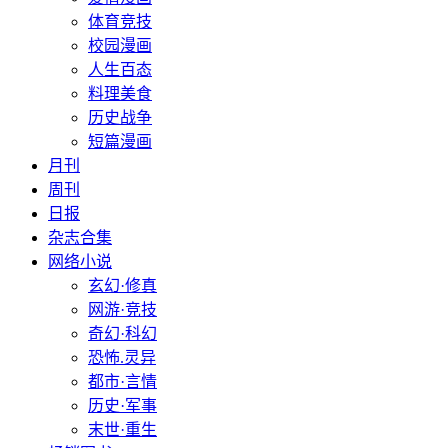
体育竞技
校园漫画
人生百态
料理美食
历史战争
短篇漫画
月刊
周刊
日报
杂志合集
网络小说
玄幻·修真
网游·竞技
奇幻·科幻
恐怖.灵异
都市·言情
历史·军事
末世·重生