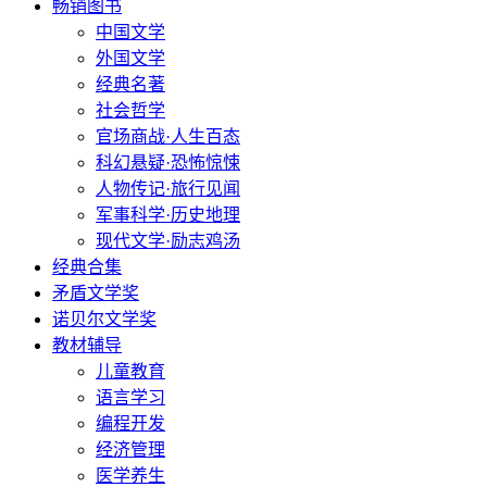
畅销图书
中国文学
外国文学
经典名著
社会哲学
官场商战·人生百态
科幻悬疑·恐怖惊悚
人物传记·旅行见闻
军事科学·历史地理
现代文学·励志鸡汤
经典合集
矛盾文学奖
诺贝尔文学奖
教材辅导
儿童教育
语言学习
编程开发
经济管理
医学养生