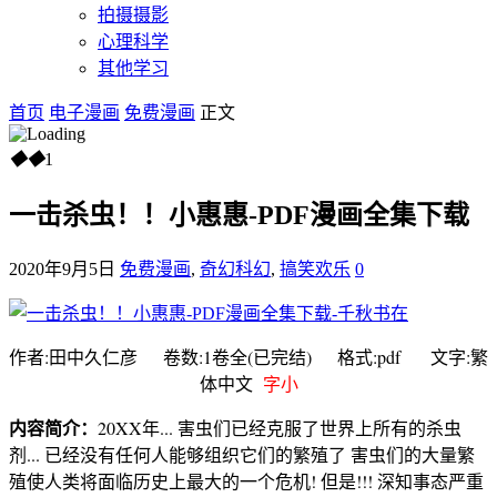
拍摄摄影
心理科学
其他学习
首页
电子漫画
免费漫画
正文
◆
◆
1
一击杀虫！！小惠惠-PDF漫画全集下载
2020年9月5日
免费漫画
,
奇幻科幻
,
搞笑欢乐
0
作者:田中久仁彦 卷数:1卷全(已完结) 格式:pdf 文字:繁
体中文
字小
内容简介：
20XX年... 害虫们已经克服了世界上所有的杀虫
剂... 已经没有任何人能够组织它们的繁殖了 害虫们的大量繁
殖使人类将面临历史上最大的一个危机! 但是!!! 深知事态严重