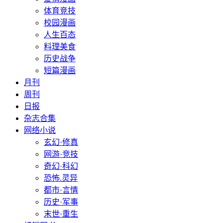
体育竞技
校园漫画
人生百态
料理美食
历史战争
短篇漫画
月刊
周刊
日报
杂志合集
网络小说
玄幻·修真
网游·竞技
奇幻·科幻
恐怖.灵异
都市·言情
历史·军事
末世·重生