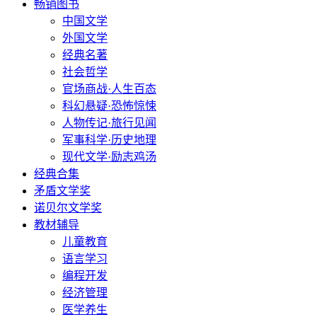
畅销图书
中国文学
外国文学
经典名著
社会哲学
官场商战·人生百态
科幻悬疑·恐怖惊悚
人物传记·旅行见闻
军事科学·历史地理
现代文学·励志鸡汤
经典合集
矛盾文学奖
诺贝尔文学奖
教材辅导
儿童教育
语言学习
编程开发
经济管理
医学养生