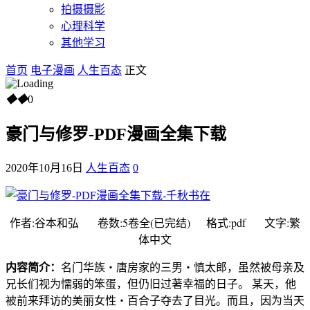
拍摄摄影
心理科学
其他学习
首页
电子漫画
人生百态
正文
◆
◆
0
豪门与修罗-PDF漫画全集下载
2020年10月16日
人生百态
0
作者:谷本和弘 卷数:5卷全(已完结) 格式:pdf 文字:繁
体中文
内容简介：
名门华族‧唐房家的三男‧慎太郎，虽然被母亲及
兄长们视为懦弱的笨蛋，但仍旧过著幸福的日子。 某天，他
被前来拜访的美丽女性‧百合子夺去了目光。而且，因为当天