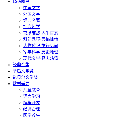
畅销图书
中国文学
外国文学
经典名著
社会哲学
官场商战·人生百态
科幻悬疑·恐怖惊悚
人物传记·旅行见闻
军事科学·历史地理
现代文学·励志鸡汤
经典合集
矛盾文学奖
诺贝尔文学奖
教材辅导
儿童教育
语言学习
编程开发
经济管理
医学养生