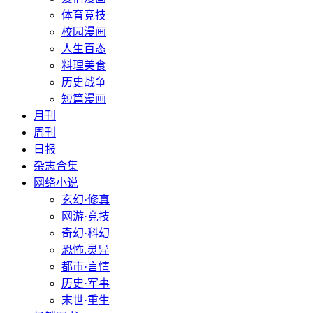
体育竞技
校园漫画
人生百态
料理美食
历史战争
短篇漫画
月刊
周刊
日报
杂志合集
网络小说
玄幻·修真
网游·竞技
奇幻·科幻
恐怖.灵异
都市·言情
历史·军事
末世·重生