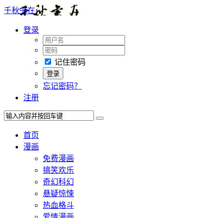
千秋书在
登录
记住密码
忘记密码？
注册
首页
漫画
免费漫画
搞笑欢乐
奇幻科幻
悬疑惊悚
热血格斗
爱情漫画