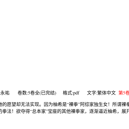
为永祐 卷数:5卷全(已完结) 格式:pdf 文字:繁体中文
第5
她的愿望却无法实现。因为柚希是“裸拳”阿综家独生女！所谓裸
拳法！欲夺得“总本家”宝座的其他裸拳家，逐渐逼近柚希，展开