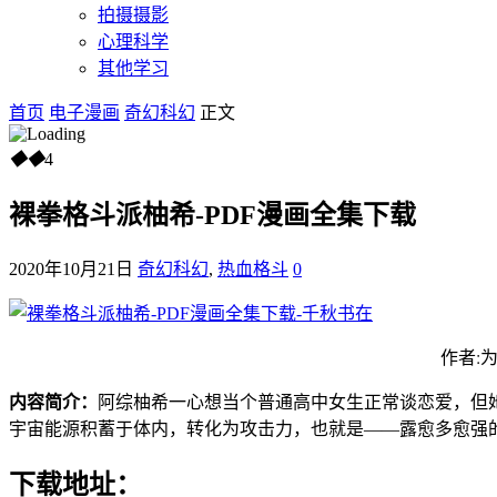
拍摄摄影
心理科学
其他学习
首页
电子漫画
奇幻科幻
正文
◆
◆
4
裸拳格斗派柚希-PDF漫画全集下载
2020年10月21日
奇幻科幻
,
热血格斗
0
作者:
内容简介：
阿综柚希一心想当个普通高中女生正常谈恋爱，但
宇宙能源积蓄于体内，转化为攻击力，也就是――露愈多愈强的
下载地址：