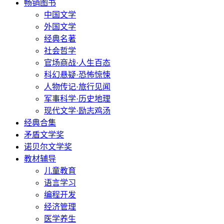
畅销图书
中国文学
外国文学
经典名著
社会哲学
官场商战·人生百态
科幻悬疑·恐怖惊悚
人物传记·旅行见闻
军事科学·历史地理
现代文学·励志鸡汤
经典合集
矛盾文学奖
诺贝尔文学奖
教材辅导
儿童教育
语言学习
编程开发
经济管理
医学养生