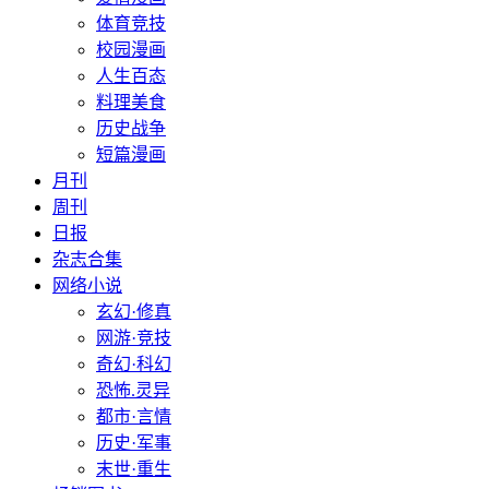
体育竞技
校园漫画
人生百态
料理美食
历史战争
短篇漫画
月刊
周刊
日报
杂志合集
网络小说
玄幻·修真
网游·竞技
奇幻·科幻
恐怖.灵异
都市·言情
历史·军事
末世·重生