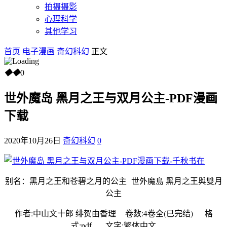
拍摄摄影
心理科学
其他学习
首页
电子漫画
奇幻科幻
正文
◆
◆
0
世外魔岛 黑月之王与双月公主-PDF漫画
下载
2020年10月26日
奇幻科幻
0
别名：黑月之王和苍碧之月的公主 世外魔島 黑月之王與雙月
公主
作者:中山文十郎 绯贺由香理 卷数:4卷全(已完结) 格
式:pdf 文字:繁体中文