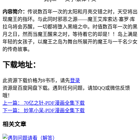
内容简介：
传说数百年一次的太阳和月亮交错之时，天空将出
现魔王的指环。与此同时邪恶之源——魔王艾库索达·塞罗·库
拉乌将会苏醒，一切都将堕入黑暗之中。时值数百年一次的黑
月之日，然而当魔王醒来之时，等待着它的却是！！岛上满是
年轻的女孩子，以魔王之岛为舞台所展开的魔王与一千名少女
的传奇故事。
下载地址：
此资源下载价格为
8
书币，请先
登录
资源是百度网盘下载。遇到任何问题，请加QQ或微信反馈
哦！
上一篇：
70亿之针-PDF漫画全集下载
下一篇：
妙笔小呆-PDF漫画全集下载
相关文章