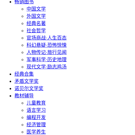
畅销图书
中国文学
外国文学
经典名著
社会哲学
官场商战·人生百态
科幻悬疑·恐怖惊悚
人物传记·旅行见闻
军事科学·历史地理
现代文学·励志鸡汤
经典合集
矛盾文学奖
诺贝尔文学奖
教材辅导
儿童教育
语言学习
编程开发
经济管理
医学养生