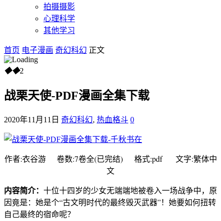
拍摄摄影
心理科学
其他学习
首页
电子漫画
奇幻科幻
正文
◆
◆
2
战栗天使-PDF漫画全集下载
2020年11月11日
奇幻科幻
,
热血格斗
0
作者:衣谷游 卷数:7卷全(已完结) 格式:pdf 文字:繁体中
文
内容简介：
十位十四岁的少女无端端地被卷入一场战争中，原
因竟是：她是个“古文明时代的最终毁灭武器”！她要如何扭转
自己最终的宿命呢？