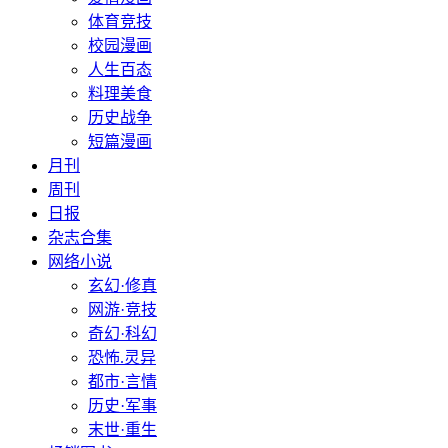
体育竞技
校园漫画
人生百态
料理美食
历史战争
短篇漫画
月刊
周刊
日报
杂志合集
网络小说
玄幻·修真
网游·竞技
奇幻·科幻
恐怖.灵异
都市·言情
历史·军事
末世·重生