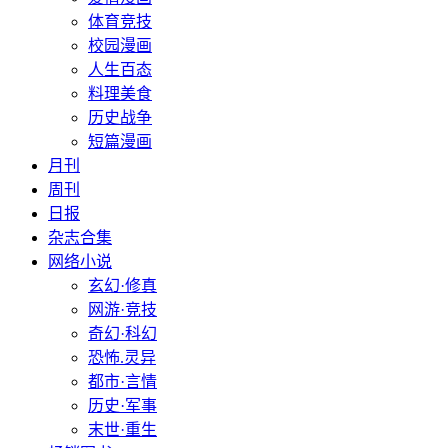
体育竞技
校园漫画
人生百态
料理美食
历史战争
短篇漫画
月刊
周刊
日报
杂志合集
网络小说
玄幻·修真
网游·竞技
奇幻·科幻
恐怖.灵异
都市·言情
历史·军事
末世·重生