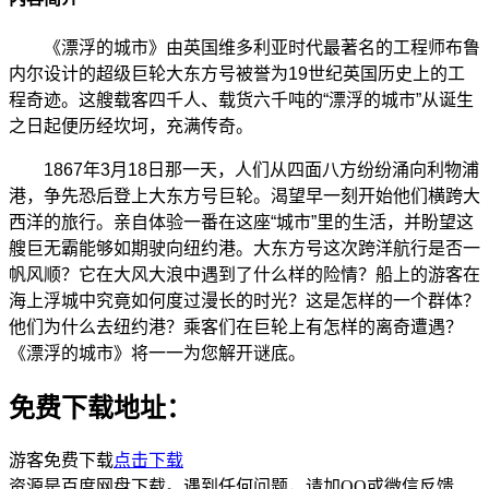
《漂浮的城市》由英国维多利亚时代最著名的工程师布鲁
内尔设计的超级巨轮大东方号被誉为19世纪英国历史上的工
程奇迹。这艘载客四千人、载货六千吨的“漂浮的城市”从诞生
之日起便历经坎坷，充满传奇。
1867年3月18日那一天，人们从四面八方纷纷涌向利物浦
港，争先恐后登上大东方号巨轮。渴望早一刻开始他们横跨大
西洋的旅行。亲自体验一番在这座“城市”里的生活，并盼望这
艘巨无霸能够如期驶向纽约港。大东方号这次跨洋航行是否一
帆风顺？它在大风大浪中遇到了什么样的险情？船上的游客在
海上浮城中究竟如何度过漫长的时光？这是怎样的一个群体？
他们为什么去纽约港？乘客们在巨轮上有怎样的离奇遭遇？
《漂浮的城市》将一一为您解开谜底。
免费下载地址：
游客免费下载
点击下载
资源是百度网盘下载。遇到任何问题，请加QQ或微信反馈