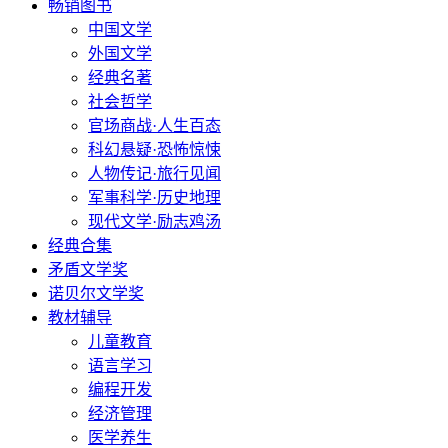
畅销图书
中国文学
外国文学
经典名著
社会哲学
官场商战·人生百态
科幻悬疑·恐怖惊悚
人物传记·旅行见闻
军事科学·历史地理
现代文学·励志鸡汤
经典合集
矛盾文学奖
诺贝尔文学奖
教材辅导
儿童教育
语言学习
编程开发
经济管理
医学养生