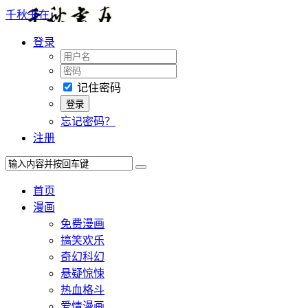
千秋书在
登录
记住密码
忘记密码？
注册
首页
漫画
免费漫画
搞笑欢乐
奇幻科幻
悬疑惊悚
热血格斗
爱情漫画