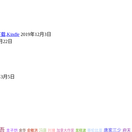
indle
2019年12月3日
3月22日
年3月5日
吾
唐家三少
府天
丰子恺
冯唐
余华
俞敏洪
刘墉
加拿大作家
吴晓波
哥伦比亚