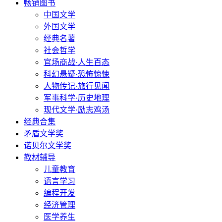
畅销图书
中国文学
外国文学
经典名著
社会哲学
官场商战·人生百态
科幻悬疑·恐怖惊悚
人物传记·旅行见闻
军事科学·历史地理
现代文学·励志鸡汤
经典合集
矛盾文学奖
诺贝尔文学奖
教材辅导
儿童教育
语言学习
编程开发
经济管理
医学养生