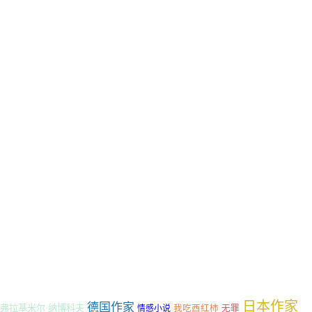
日本作家
德国作家
弗拉基米尔·纳博科夫
情感小说
我吃西红柿
无罪