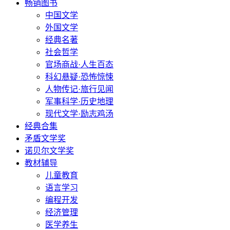
畅销图书
中国文学
外国文学
经典名著
社会哲学
官场商战·人生百态
科幻悬疑·恐怖惊悚
人物传记·旅行见闻
军事科学·历史地理
现代文学·励志鸡汤
经典合集
矛盾文学奖
诺贝尔文学奖
教材辅导
儿童教育
语言学习
编程开发
经济管理
医学养生