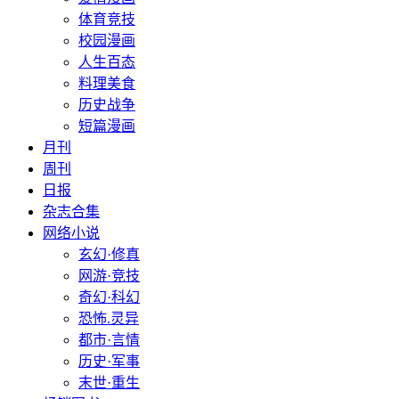
体育竞技
校园漫画
人生百态
料理美食
历史战争
短篇漫画
月刊
周刊
日报
杂志合集
网络小说
玄幻·修真
网游·竞技
奇幻·科幻
恐怖.灵异
都市·言情
历史·军事
末世·重生