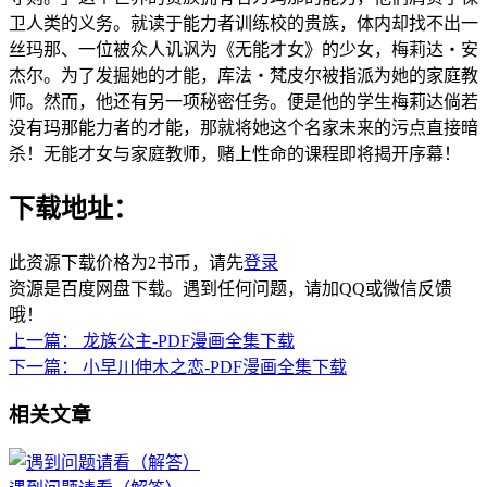
卫人类的义务。就读于能力者训练校的贵族，体内却找不出一
丝玛那、一位被众人讥讽为《无能才女》的少女，梅莉达‧安
杰尔。为了发掘她的才能，库法‧梵皮尔被指派为她的家庭教
师。然而，他还有另一项秘密任务。便是他的学生梅莉达倘若
没有玛那能力者的才能，那就将她这个名家未来的污点直接暗
杀！无能才女与家庭教师，赌上性命的课程即将揭开序幕！
下载地址：
此资源下载价格为
2
书币，请先
登录
资源是百度网盘下载。遇到任何问题，请加QQ或微信反馈
哦！
上一篇：
龙族公主-PDF漫画全集下载
下一篇：
小早川伸木之恋-PDF漫画全集下载
相关文章