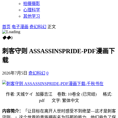
拍摄摄影
心理科学
其他学习
首页
电子漫画
奇幻科幻
正文
◆
◆
0
刺客守则 ASSASSINSPRIDE-PDF漫画下
载
2026年7月5日
奇幻科幻
0
作者: 天城ケイ 加藤吉江
卷数: 10卷全 (已完结) 格式:
pdf 文字: 繁体中文
内容简介：
「让目标在离开人世时感受不到绝望—这才是刺客
守则。」这个世界的贵族拥有名为玛那的能力，他们肩负了保