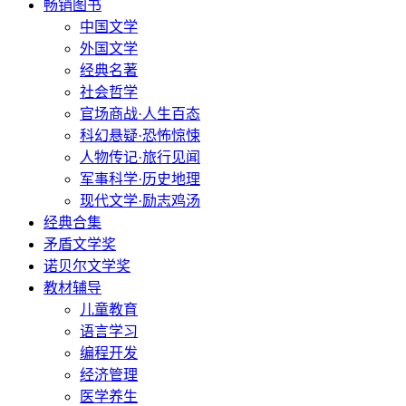
畅销图书
中国文学
外国文学
经典名著
社会哲学
官场商战·人生百态
科幻悬疑·恐怖惊悚
人物传记·旅行见闻
军事科学·历史地理
现代文学·励志鸡汤
经典合集
矛盾文学奖
诺贝尔文学奖
教材辅导
儿童教育
语言学习
编程开发
经济管理
医学养生