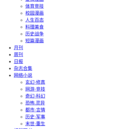
体育竞技
校园漫画
人生百态
料理美食
历史战争
短篇漫画
月刊
周刊
日报
杂志合集
网络小说
玄幻·修真
网游·竞技
奇幻·科幻
恐怖.灵异
都市·言情
历史·军事
末世·重生