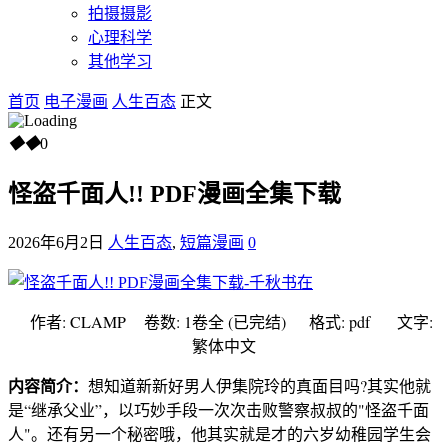
拍摄摄影
心理科学
其他学习
首页
电子漫画
人生百态
正文
◆
◆
0
怪盗千面人!! PDF漫画全集下载
2026年6月2日
人生百态
,
短篇漫画
0
作者: CLAMP
卷数: 1卷全 (已完结) 格式: pdf 文字:
繁体中文
内容简介：
想知道新新好男人伊集院玲的真面目吗?其实他就
是“继承父业”，以巧妙手段一次次击败警察叔叔的"怪盗千面
人"。还有另一个秘密哦，他其实就是才的六岁幼稚园学生会