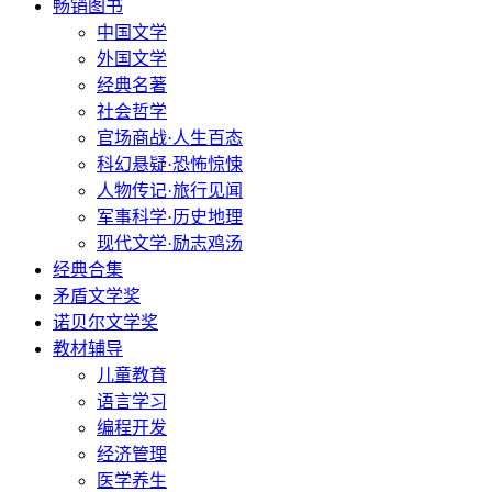
畅销图书
中国文学
外国文学
经典名著
社会哲学
官场商战·人生百态
科幻悬疑·恐怖惊悚
人物传记·旅行见闻
军事科学·历史地理
现代文学·励志鸡汤
经典合集
矛盾文学奖
诺贝尔文学奖
教材辅导
儿童教育
语言学习
编程开发
经济管理
医学养生