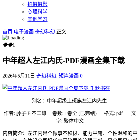
拍摄摄影
心理科学
其他学习
首页
电子漫画
奇幻科幻
正文
◆
◆
1
中年超人左江内氏-PDF漫画全集下载
2026年5月11日
奇幻科幻
,
短篇漫画
0
别名：中年超级上班族左江内先生
作者: 藤子·F·不二雄
卷数: 1卷全 (已完结) 格式: pdf 文
字: 繁体中文
内容简介：
左江内是个做事不积极、能力平庸、个性温和的中