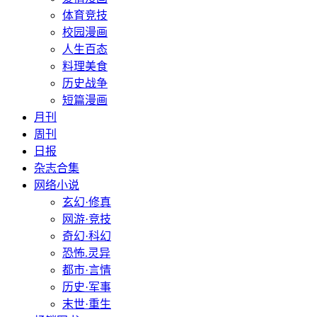
体育竞技
校园漫画
人生百态
料理美食
历史战争
短篇漫画
月刊
周刊
日报
杂志合集
网络小说
玄幻·修真
网游·竞技
奇幻·科幻
恐怖.灵异
都市·言情
历史·军事
末世·重生