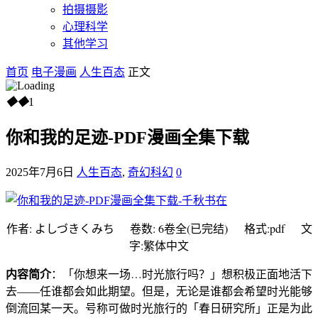
拍摄摄影
心理科学
其他学习
首页
电子漫画
人生百态
正文
◆
◆
1
你和我的足迹-PDF漫画全集下载
2025年7月6日
人生百态
,
奇幻科幻
0
作者: よしづきくみち 卷数: 6卷全(已完结) 格式:pdf 文
字:繁体中文
内容简介
：「你想来一场…时光旅行吗？」想积极正面地活下
去——任谁都会如此期望。但是，无论是谁都会希望时光能够
倒流回某一天。号称可做时光旅行的「春日研究所」正是为此