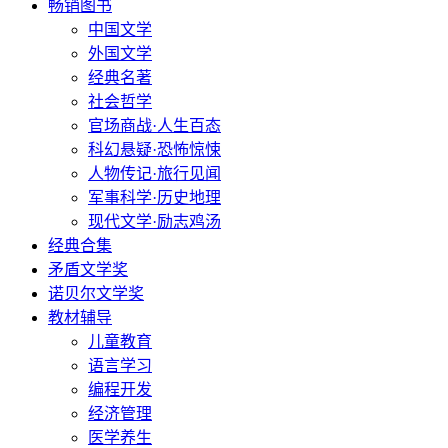
畅销图书
中国文学
外国文学
经典名著
社会哲学
官场商战·人生百态
科幻悬疑·恐怖惊悚
人物传记·旅行见闻
军事科学·历史地理
现代文学·励志鸡汤
经典合集
矛盾文学奖
诺贝尔文学奖
教材辅导
儿童教育
语言学习
编程开发
经济管理
医学养生