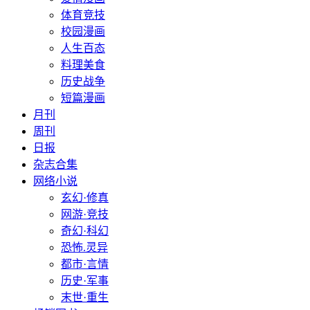
体育竞技
校园漫画
人生百态
料理美食
历史战争
短篇漫画
月刊
周刊
日报
杂志合集
网络小说
玄幻·修真
网游·竞技
奇幻·科幻
恐怖.灵异
都市·言情
历史·军事
末世·重生