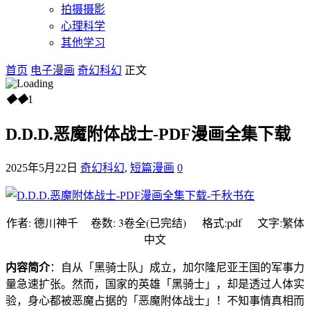
拍摄摄影
心理科学
其他学习
首页
电子漫画
奇幻科幻
正文
◆
◆
1
D.D.D.恶魔附体战士-PDF漫画全集下载
2025年5月22日
奇幻科幻
,
短篇漫画
0
作者: 德川神千 卷数: 3卷全(已完结) 格式:pdf 文字:繁体
中文
内容简介
：自从「黑骑士队」成立，加尔隆尼亚王国的军事力
量急速扩张。然而，国家的英雄「黑骑士」，却是透过人体实
验，身心都被恶魔占据的「恶魔附体战士」！不知事情真相而