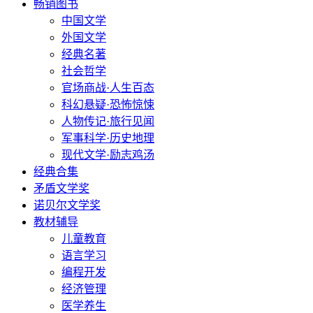
畅销图书
中国文学
外国文学
经典名著
社会哲学
官场商战·人生百态
科幻悬疑·恐怖惊悚
人物传记·旅行见闻
军事科学·历史地理
现代文学·励志鸡汤
经典合集
矛盾文学奖
诺贝尔文学奖
教材辅导
儿童教育
语言学习
编程开发
经济管理
医学养生