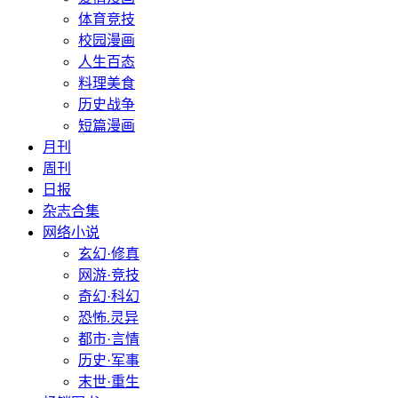
体育竞技
校园漫画
人生百态
料理美食
历史战争
短篇漫画
月刊
周刊
日报
杂志合集
网络小说
玄幻·修真
网游·竞技
奇幻·科幻
恐怖.灵异
都市·言情
历史·军事
末世·重生