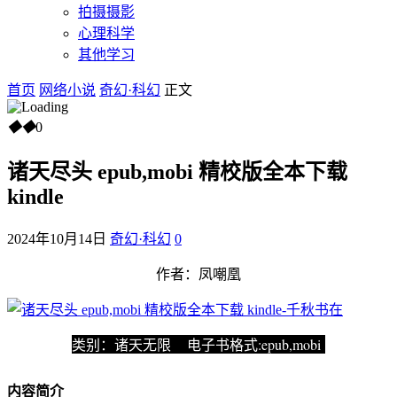
拍摄摄影
心理科学
其他学习
首页
网络小说
奇幻·科幻
正文
◆
◆
0
诸天尽头 epub,mobi 精校版全本下载
kindle
2024年10月14日
奇幻·科幻
0
作者：凤嘲凰
类别：诸天无限 电子书格式:epub,mobi
内容简介