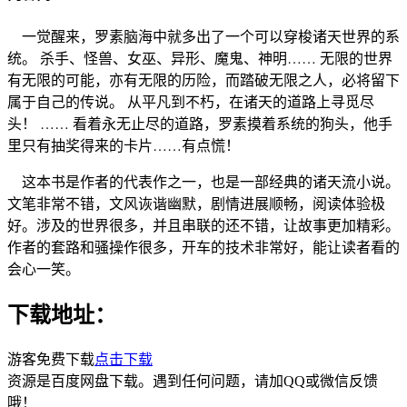
一觉醒来，罗素脑海中就多出了一个可以穿梭诸天世界的系
统。 杀手、怪兽、女巫、异形、魔鬼、神明…… 无限的世界
有无限的可能，亦有无限的历险，而踏破无限之人，必将留下
属于自己的传说。 从平凡到不朽，在诸天的道路上寻觅尽
头！ …… 看着永无止尽的道路，罗素摸着系统的狗头，他手
里只有抽奖得来的卡片……有点慌！
这本书是作者的代表作之一，也是一部经典的诸天流小说。
文笔非常不错，文风诙谐幽默，剧情进展顺畅，阅读体验极
好。涉及的世界很多，并且串联的还不错，让故事更加精彩。
作者的套路和骚操作很多，开车的技术非常好，能让读者看的
会心一笑。
下载地址：
游客免费下载
点击下载
资源是百度网盘下载。遇到任何问题，请加QQ或微信反馈
哦！