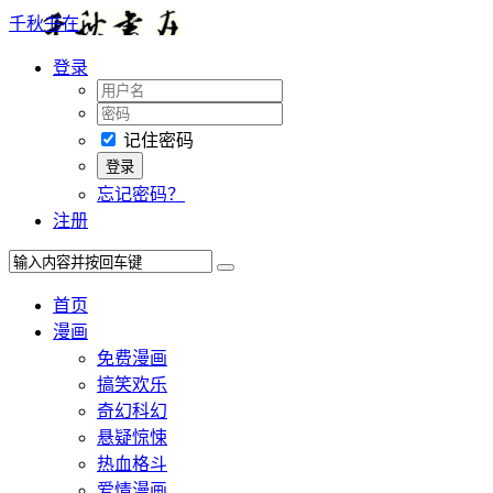
千秋书在
登录
记住密码
忘记密码？
注册
首页
漫画
免费漫画
搞笑欢乐
奇幻科幻
悬疑惊悚
热血格斗
爱情漫画