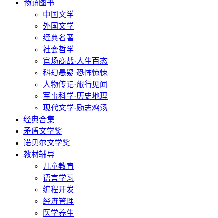
畅销图书
中国文学
外国文学
经典名著
社会哲学
官场商战·人生百态
科幻悬疑·恐怖惊悚
人物传记·旅行见闻
军事科学·历史地理
现代文学·励志鸡汤
经典合集
矛盾文学奖
诺贝尔文学奖
教材辅导
儿童教育
语言学习
编程开发
经济管理
医学养生