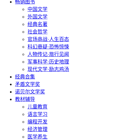
畅销图书
中国文学
外国文学
经典名著
社会哲学
官场商战·人生百态
科幻悬疑·恐怖惊悚
人物传记·旅行见闻
军事科学·历史地理
现代文学·励志鸡汤
经典合集
矛盾文学奖
诺贝尔文学奖
教材辅导
儿童教育
语言学习
编程开发
经济管理
医学养生