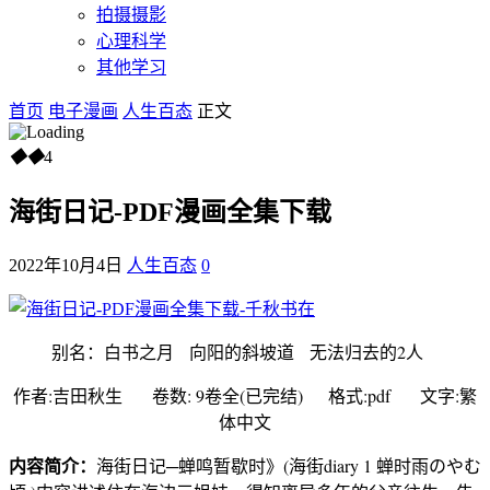
拍摄摄影
心理科学
其他学习
首页
电子漫画
人生百态
正文
◆
◆
4
海街日记-PDF漫画全集下载
2022年10月4日
人生百态
0
别名：白书之月 向阳的斜坡道 无法归去的2人
作者:吉田秋生 卷数: 9卷全(已完结) 格式:pdf 文字:繁
体中文
内容简介：
海街日记─蝉鸣暂歇时》(海街diary 1 蝉时雨のやむ