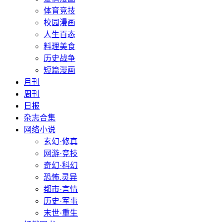
体育竞技
校园漫画
人生百态
料理美食
历史战争
短篇漫画
月刊
周刊
日报
杂志合集
网络小说
玄幻·修真
网游·竞技
奇幻·科幻
恐怖.灵异
都市·言情
历史·军事
末世·重生