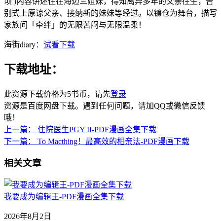
顷 )内容讲述住在海边三姐妹，得知离异多年的父亲往生，告
别式上原谅父亲、接纳新的妹妹等经过。以镰仓为舞台，描写
家族间「牵绊」的无限苦闷与无限温柔！
海街diary：
试看下载
下载地址：
此资源下载价格为
5
书币，请先
登录
资源是百度网盘下载。遇到任何问题，请加QQ或微信反馈
哦！
上一篇：
住院医生PGY II-PDF漫画全集下载
下一篇：
To Macthing！最高效的相亲法-PDF漫画下载
相关文章
我要成为编辑王-PDF漫画全集下载
2026年8月2日