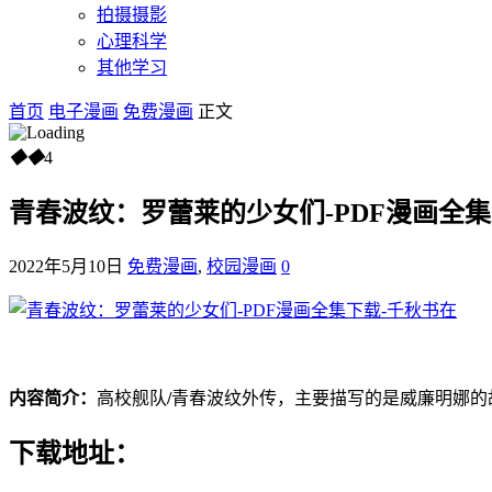
拍摄摄影
心理科学
其他学习
首页
电子漫画
免费漫画
正文
◆
◆
4
青春波纹：罗蕾莱的少女们-PDF漫画全
2022年5月10日
免费漫画
,
校园漫画
0
内容简介：
高校舰队/青春波纹外传，主要描写的是威廉明娜的
下载地址：