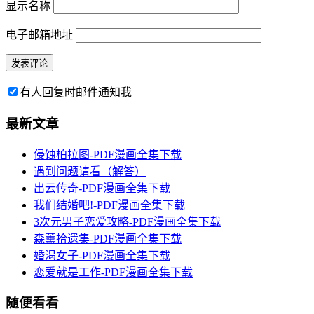
显示名称
电子邮箱地址
有人回复时邮件通知我
最新文章
侵蚀柏拉图-PDF漫画全集下载
遇到问题请看（解答）
出云传奇-PDF漫画全集下载
我们结婚吧!-PDF漫画全集下载
3次元男子恋爱攻略-PDF漫画全集下载
森薰拾遗集-PDF漫画全集下载
婚渴女子-PDF漫画全集下载
恋爱就是工作-PDF漫画全集下载
随便看看