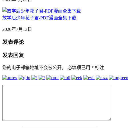
放学后少年花子君-PDF漫画全集下载
2026年7月13日
发表评论
发表回复
您的电子邮箱地址不会被公开。
必填项已用
*
标注