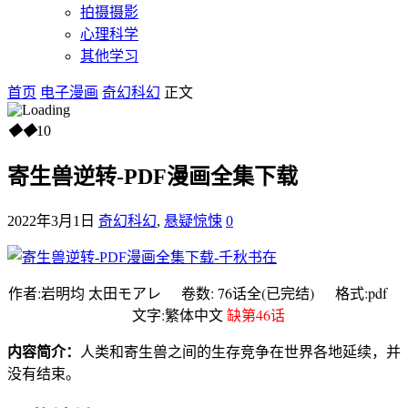
拍摄摄影
心理科学
其他学习
首页
电子漫画
奇幻科幻
正文
◆
◆
10
寄生兽逆转-PDF漫画全集下载
2022年3月1日
奇幻科幻
,
悬疑惊悚
0
作者:岩明均 太田モアレ 卷数: 76话全(已完结) 格式:pdf
文字:繁体中文
缺第46话
内容简介：
人类和寄生兽之间的生存竞争在世界各地延续，并
没有结束。