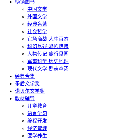
畅销图书
中国文学
外国文学
经典名著
社会哲学
官场商战·人生百态
科幻悬疑·恐怖惊悚
人物传记·旅行见闻
军事科学·历史地理
现代文学·励志鸡汤
经典合集
矛盾文学奖
诺贝尔文学奖
教材辅导
儿童教育
语言学习
编程开发
经济管理
医学养生