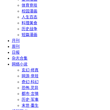
体育竞技
校园漫画
人生百态
料理美食
历史战争
短篇漫画
月刊
周刊
日报
杂志合集
网络小说
玄幻·修真
网游·竞技
奇幻·科幻
恐怖.灵异
都市·言情
历史·军事
末世·重生