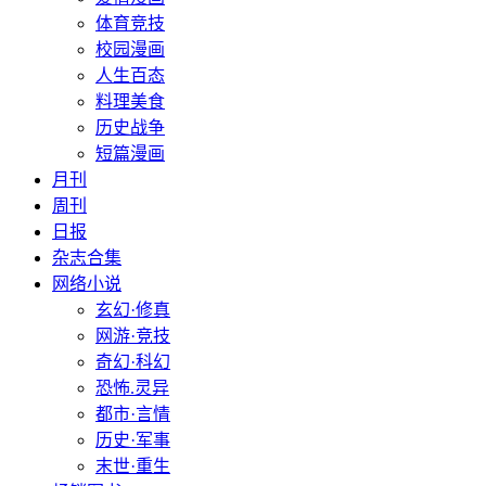
体育竞技
校园漫画
人生百态
料理美食
历史战争
短篇漫画
月刊
周刊
日报
杂志合集
网络小说
玄幻·修真
网游·竞技
奇幻·科幻
恐怖.灵异
都市·言情
历史·军事
末世·重生