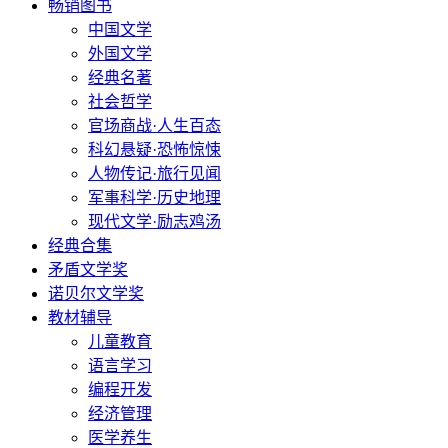
畅销图书
中国文学
外国文学
经典名著
社会哲学
官场商战·人生百态
科幻悬疑·恐怖惊悚
人物传记·旅行见闻
军事科学·历史地理
现代文学·励志鸡汤
经典合集
矛盾文学奖
诺贝尔文学奖
教材辅导
儿童教育
语言学习
编程开发
经济管理
医学养生