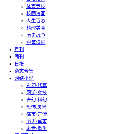
体育竞技
校园漫画
人生百态
料理美食
历史战争
短篇漫画
月刊
周刊
日报
杂志合集
网络小说
玄幻·修真
网游·竞技
奇幻·科幻
恐怖.灵异
都市·言情
历史·军事
末世·重生