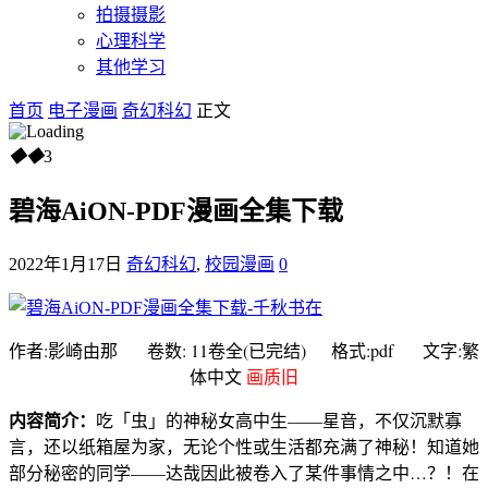
拍摄摄影
心理科学
其他学习
首页
电子漫画
奇幻科幻
正文
◆
◆
3
碧海AiON-PDF漫画全集下载
2022年1月17日
奇幻科幻
,
校园漫画
0
作者:影崎由那 卷数: 11卷全(已完结) 格式:pdf 文字:繁
体中文
画质旧
内容简介：
吃「虫」的神秘女高中生——星音，不仅沉默寡
言，还以纸箱屋为家，无论个性或生活都充满了神秘！知道她
部分秘密的同学——达哉因此被卷入了某件事情之中…？！在