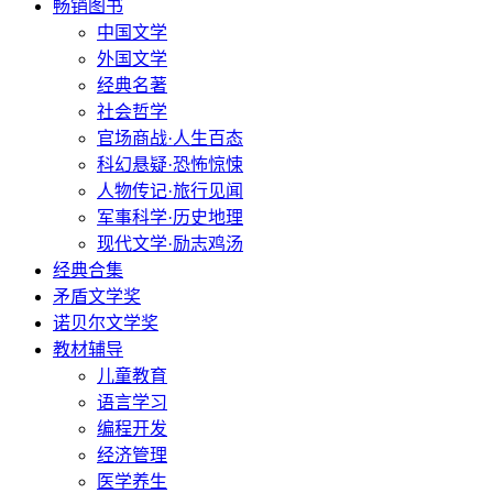
畅销图书
中国文学
外国文学
经典名著
社会哲学
官场商战·人生百态
科幻悬疑·恐怖惊悚
人物传记·旅行见闻
军事科学·历史地理
现代文学·励志鸡汤
经典合集
矛盾文学奖
诺贝尔文学奖
教材辅导
儿童教育
语言学习
编程开发
经济管理
医学养生