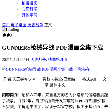
拍摄摄影
心理科学
其他学习
首页
电子漫画
历史战争
正文
◆
◆
3
GUNNERS枪械异战-PDF漫画全集下载
2021年12月25日
历史战争
,
热血格斗
0
作者:天王寺キツネ 卷数: 6卷全(已完结) 格式:pdf 文
字:繁体中文
内容简介：
昭和六四年，来自北方的名为扑洛布的侵略者挑起
了战争。并静9年，自卫军独自开发完成的兵器“梅鲁加巴”投
入实战。主角雨午由宇，就读于军官学校，但由于其经历，未