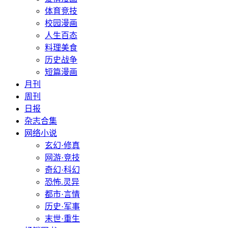
体育竞技
校园漫画
人生百态
料理美食
历史战争
短篇漫画
月刊
周刊
日报
杂志合集
网络小说
玄幻·修真
网游·竞技
奇幻·科幻
恐怖.灵异
都市·言情
历史·军事
末世·重生