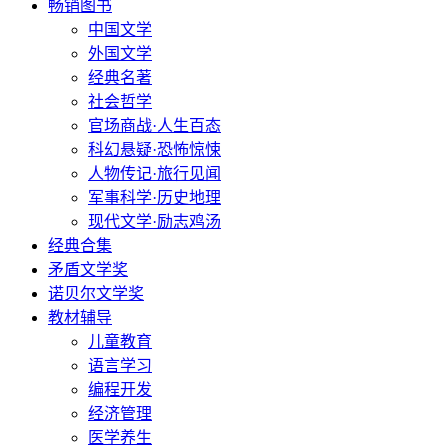
畅销图书
中国文学
外国文学
经典名著
社会哲学
官场商战·人生百态
科幻悬疑·恐怖惊悚
人物传记·旅行见闻
军事科学·历史地理
现代文学·励志鸡汤
经典合集
矛盾文学奖
诺贝尔文学奖
教材辅导
儿童教育
语言学习
编程开发
经济管理
医学养生