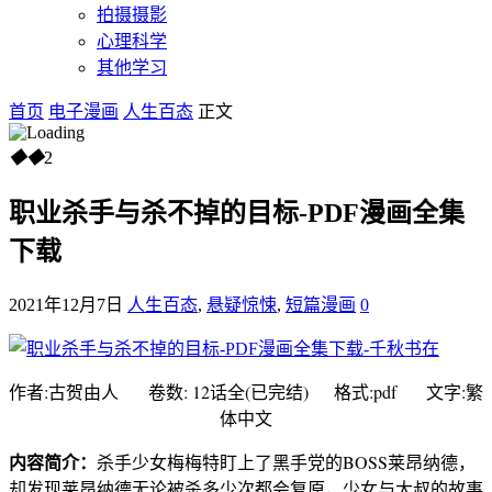
拍摄摄影
心理科学
其他学习
首页
电子漫画
人生百态
正文
◆
◆
2
职业杀手与杀不掉的目标-PDF漫画全集
下载
2021年12月7日
人生百态
,
悬疑惊悚
,
短篇漫画
0
作者:古贺由人 卷数: 12话全(已完结) 格式:pdf 文字:繁
体中文
内容简介：
杀手少女梅梅特盯上了黑手党的BOSS莱昂纳德，
却发现莱昂纳德无论被杀多少次都会复原，少女与大叔的故事