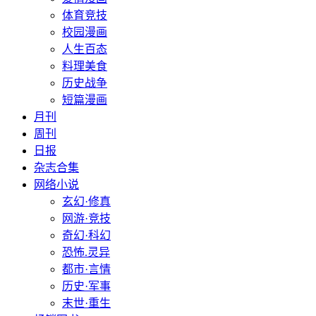
体育竞技
校园漫画
人生百态
料理美食
历史战争
短篇漫画
月刊
周刊
日报
杂志合集
网络小说
玄幻·修真
网游·竞技
奇幻·科幻
恐怖.灵异
都市·言情
历史·军事
末世·重生