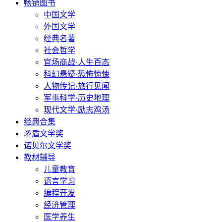
畅销图书
中国文学
外国文学
经典名著
社会哲学
官场商战·人生百态
科幻悬疑·恐怖惊悚
人物传记·旅行见闻
军事科学·历史地理
现代文学·励志鸡汤
经典合集
矛盾文学奖
诺贝尔文学奖
教材辅导
儿童教育
语言学习
编程开发
经济管理
医学养生