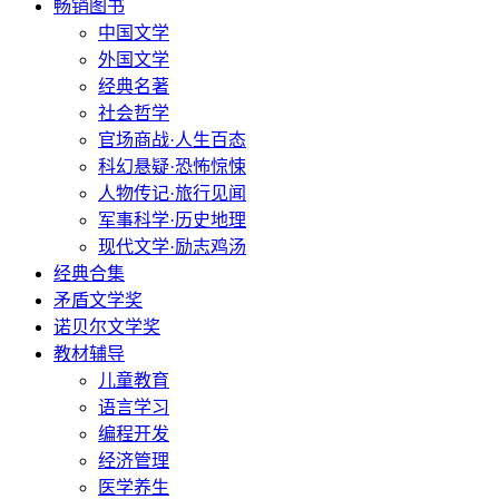
畅销图书
中国文学
外国文学
经典名著
社会哲学
官场商战·人生百态
科幻悬疑·恐怖惊悚
人物传记·旅行见闻
军事科学·历史地理
现代文学·励志鸡汤
经典合集
矛盾文学奖
诺贝尔文学奖
教材辅导
儿童教育
语言学习
编程开发
经济管理
医学养生