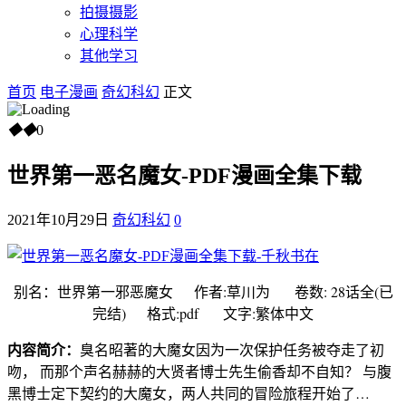
拍摄摄影
心理科学
其他学习
首页
电子漫画
奇幻科幻
正文
◆
◆
0
世界第一恶名魔女-PDF漫画全集下载
2021年10月29日
奇幻科幻
0
别名：世界第一邪恶魔女 作者:草川为 卷数: 28话全(已
完结) 格式:pdf 文字:繁体中文
内容简介：
臭名昭著的大魔女因为一次保护任务被夺走了初
吻， 而那个声名赫赫的大贤者博士先生偷香却不自知？ 与腹
黑博士定下契约的大魔女，两人共同的冒险旅程开始了…