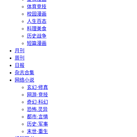
体育竞技
校园漫画
人生百态
料理美食
历史战争
短篇漫画
月刊
周刊
日报
杂志合集
网络小说
玄幻·修真
网游·竞技
奇幻·科幻
恐怖.灵异
都市·言情
历史·军事
末世·重生