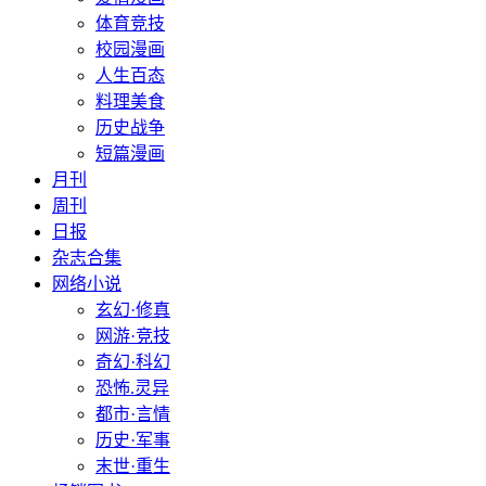
体育竞技
校园漫画
人生百态
料理美食
历史战争
短篇漫画
月刊
周刊
日报
杂志合集
网络小说
玄幻·修真
网游·竞技
奇幻·科幻
恐怖.灵异
都市·言情
历史·军事
末世·重生