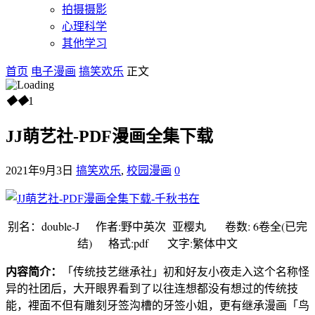
拍摄摄影
心理科学
其他学习
首页
电子漫画
搞笑欢乐
正文
◆
◆
1
JJ萌艺社-PDF漫画全集下载
2021年9月3日
搞笑欢乐
,
校园漫画
0
别名：double-J 作者:野中英次 亚樱丸 卷数: 6卷全(已完
结) 格式:pdf 文字:繁体中文
内容简介：
「传统技艺继承社」初和好友小夜走入这个名称怪
异的社团后，大开眼界看到了以往连想都没有想过的传统技
能，裡面不但有雕刻牙签沟槽的牙签小姐，更有继承漫画「鸟