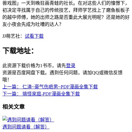
兽戏图」一天到晚狂画青蛙的社长。在对这些人们的憧憬下，
初决定寻找属于自己的传统技艺，拜师学艺找上了磨鱼板板子
的越中师傅，她的出师之路是否重此大展光明呢？还是她的好
友小夜会先成为吐嘈的达人？
JJ萌艺社：
试看下载
下载地址：
此资源下载价格为
1
书币，请先
登录
资源是百度网盘下载。遇到任何问题，请加QQ或微信反馈
哦！
上一篇：
仁清~豪气伤疤男~PDF漫画全集下载
下一篇：
搞怪家庭-PDF漫画全集下载
相关文章
遇到问题请看（解答）