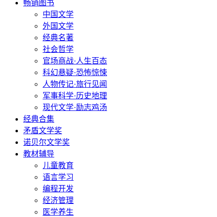
畅销图书
中国文学
外国文学
经典名著
社会哲学
官场商战·人生百态
科幻悬疑·恐怖惊悚
人物传记·旅行见闻
军事科学·历史地理
现代文学·励志鸡汤
经典合集
矛盾文学奖
诺贝尔文学奖
教材辅导
儿童教育
语言学习
编程开发
经济管理
医学养生