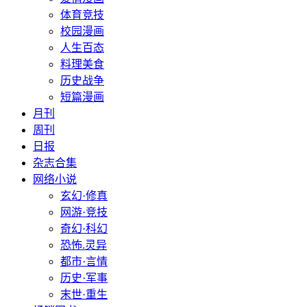
体育竞技
校园漫画
人生百态
料理美食
历史战争
短篇漫画
月刊
周刊
日报
杂志合集
网络小说
玄幻·修真
网游·竞技
奇幻·科幻
恐怖.灵异
都市·言情
历史·军事
末世·重生