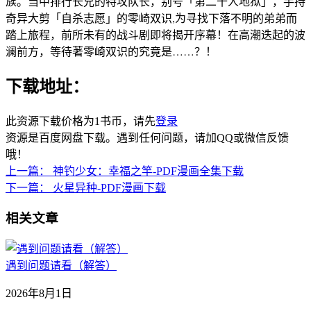
族。当中排行长兄的特攻队长，别号「第二十人地狱」，手持
奇异大剪「自杀志愿」的零崎双识,为寻找下落不明的弟弟而
踏上旅程，前所未有的战斗剧即将揭开序幕！在高潮迭起的波
澜前方，等待著零崎双识的究竟是……？！
下载地址：
此资源下载价格为
1
书币，请先
登录
资源是百度网盘下载。遇到任何问题，请加QQ或微信反馈
哦！
上一篇：
神钓少女：幸福之竿-PDF漫画全集下载
下一篇：
火星异种-PDF漫画下载
相关文章
遇到问题请看（解答）
2026年8月1日