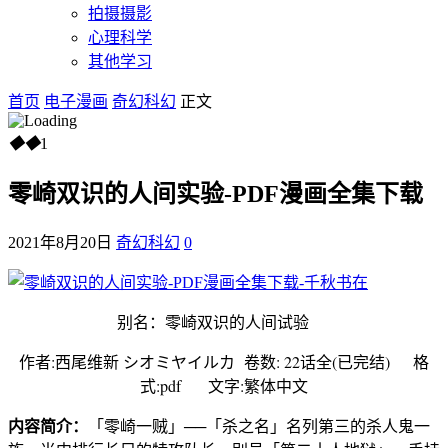
拍摄摄影
心理科学
其他学习
首页
电子漫画
奇幻科幻
正文
◆
◆
1
零崎双识的人间实验-PDF漫画全集下载
2021年8月20日
奇幻科幻
0
别名：零崎双识的人间试验
作者:西尾维新 シオミヤイルカ
卷数: 22话全(已完结) 格
式:pdf 文字:繁体中文
内容简介：
「零崎一贼」──「杀之名」名列第三的杀人鬼一