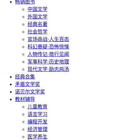
畅销图书
中国文学
外国文学
经典名著
社会哲学
官场商战·人生百态
科幻悬疑·恐怖惊悚
人物传记·旅行见闻
军事科学·历史地理
现代文学·励志鸡汤
经典合集
矛盾文学奖
诺贝尔文学奖
教材辅导
儿童教育
语言学习
编程开发
经济管理
医学养生